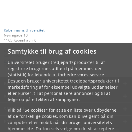
Københavns Universitet
Nørregade 10
1165 København K
Samtykke til brug af cookies
Kontakt:
Københavns Universitet
ku
@
ku
.
dk
Universitetet bruger tredjepartsprodukter til at
Tlf:
+45 35 32 26 26
registrere brugernes adfærd på hjemmesiden
(statistik) for løbende at forbedre vores service.
Desuden bruger universitetet tredjepartsprodukter til
KØBENHAVNS UNIVERSITET
markedsføring af for eksempel udvalgte uddannelser
eller kurser, til at personalisere annoncer og til at
KONTAKT
følge op på effekten af kampagner.
SERVICES
Klik på "Se cookies" for at se en liste over udbyderne
af de forskellige cookies, som kan blive gemt på din
FOR STUDERENDE OG ANSATTE
computer eller mobil, når du bruger universitetets
hjemmeside. Du kan selv vælge om du vil acceptere