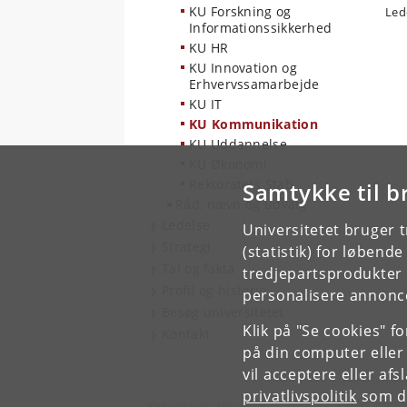
KU Forskning og
Led
Informationssikkerhed
KU HR
KU Innovation og
Erhvervssamarbejde
KU IT
KU Kommunikation
KU Uddannelse
KU Økonomi
Rektoratets Stab
Samtykke til b
Råd, nævn og udvalg
Ledelse
Universitetet bruger 
Strategi
(statistik) for løbend
Tal og fakta
tredjepartsprodukter t
Profil og historie
personalisere annonce
Besøg universitetet
Klik på "Se cookies" f
Kontakt
på din computer eller
vil acceptere eller af
privatlivspolitik
som du
Københavns Universitet