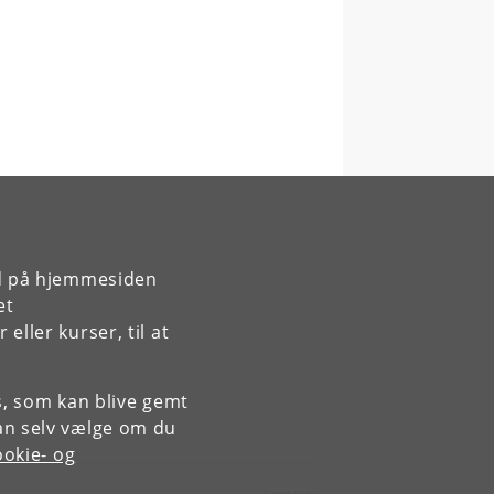
rd på hjemmesiden
et
ller kurser, til at
es, som kan blive gemt
an selv vælge om du
okie- og
Kontakt: