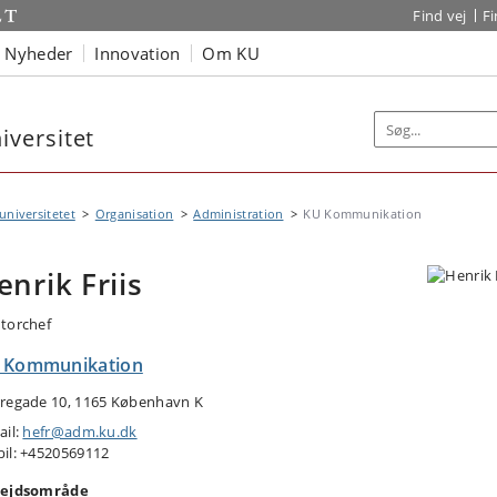
Find vej
F
Nyheder
Innovation
Om KU
versitet
niversitetet
Organisation
Administration
KU Kommunikation
enrik Friis
torchef
 Kommunikation
regade 10, 1165 København K
ail:
hefr@adm.ku.dk
il: +4520569112
ejdsområde