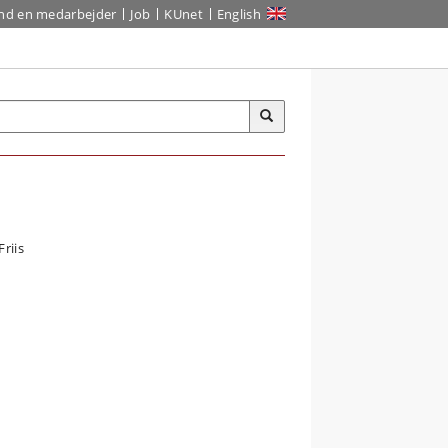
ind en medarbejder
Job
KUnet
English