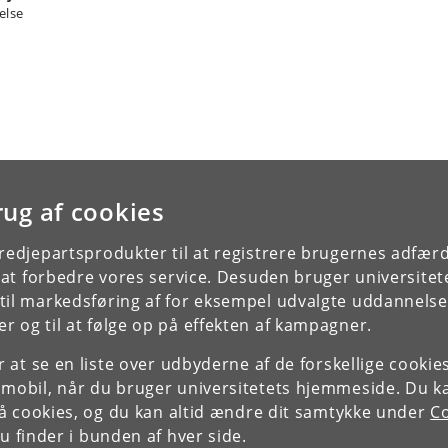
else
rug af cookies
tredjepartsprodukter til at registrere brugernes adfæ
e at forbedre vores service. Desuden bruger universitet
il markedsføring af for eksempel udvalgte uddannelser e
r og til at følge op på effekten af kampagner.
or at se en liste over udbyderne af de forskellige cooki
 mobil, når du bruger universitetets hjemmeside. Du k
slå cookies, og du kan altid ændre dit samtykke under
Co
 finder i bunden af hver side.