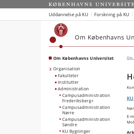
Start
Uddannelse på KU
Forskning på KU
Om Københavns Uni
Om Københavns Universitet
Om u
Organisation
H
Fakulteter
Institutter
Kon
Administration
Campusadministration
KU
Frederiksberg+
Campusadministration
Nør
Nørre
E-m
Campusadministration
Mob
Søndre
KU Bygninger
Arb