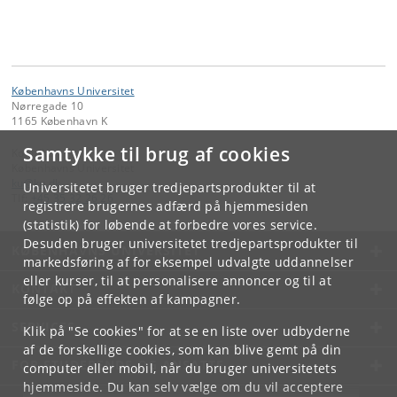
Københavns Universitet
Nørregade 10
1165 København K
Samtykke til brug af cookies
Kontakt:
Københavns Universitet
ku
@
ku
.
dk
Universitetet bruger tredjepartsprodukter til at
Tlf:
+45 35 32 26 26
registrere brugernes adfærd på hjemmesiden
(statistik) for løbende at forbedre vores service.
Desuden bruger universitetet tredjepartsprodukter til
KØBENHAVNS UNIVERSITET
markedsføring af for eksempel udvalgte uddannelser
eller kurser, til at personalisere annoncer og til at
KONTAKT
følge op på effekten af kampagner.
SERVICES
Klik på "Se cookies" for at se en liste over udbyderne
af de forskellige cookies, som kan blive gemt på din
FOR STUDERENDE OG ANSATTE
computer eller mobil, når du bruger universitetets
hjemmeside. Du kan selv vælge om du vil acceptere