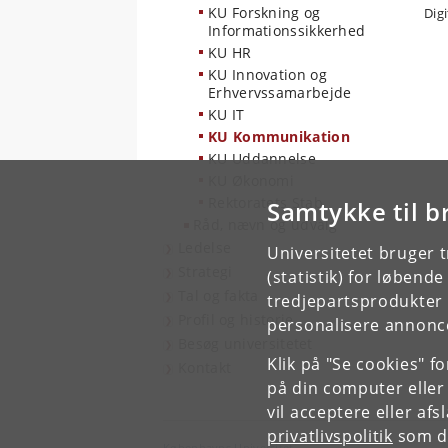
KU Forskning og
Dig
Informationssikkerhed
KU HR
KU Innovation og
Erhvervssamarbejde
KU IT
KU Kommunikation
KU Uddannelse
KU Økonomi
Rektoratets Stab
Samtykke til b
Råd, nævn og udvalg
Ledelse
Universitetet bruger 
Strategi
(statistik) for løbend
Tal og fakta
tredjepartsprodukter t
Profil og historie
personalisere annonce
Besøg universitetet
Klik på "Se cookies" f
Kontakt
på din computer eller
vil acceptere eller af
privatlivspolitik
som du
Københavns Universitet