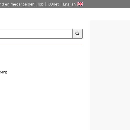
ind en medarbejder
Job
KUnet
English