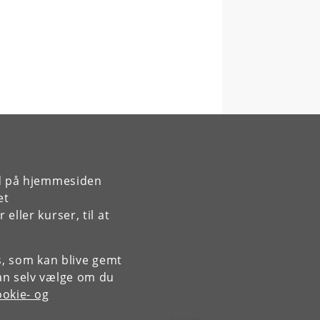
rd på hjemmesiden
et
ller kurser, til at
es, som kan blive gemt
an selv vælge om du
okie- og
Kontakt: