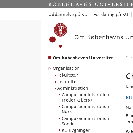
Start
Uddannelse på KU
Forskning på KU
Om Københavns Uni
Om Københavns Universitet
Om u
Organisation
C
Fakulteter
Institutter
Kom
Administration
Campusadministration
KU
Frederiksberg+
Campusadministration
Nør
Nørre
E-m
Campusadministration
Tel
Søndre
KU Bygninger
Arb