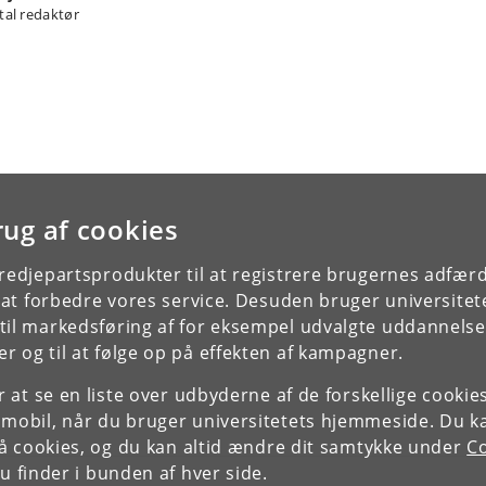
ital redaktør
rug af cookies
tredjepartsprodukter til at registrere brugernes adfæ
e at forbedre vores service. Desuden bruger universitet
il markedsføring af for eksempel udvalgte uddannelser e
r og til at følge op på effekten af kampagner.
or at se en liste over udbyderne af de forskellige cooki
 mobil, når du bruger universitetets hjemmeside. Du k
slå cookies, og du kan altid ændre dit samtykke under
Co
 finder i bunden af hver side.