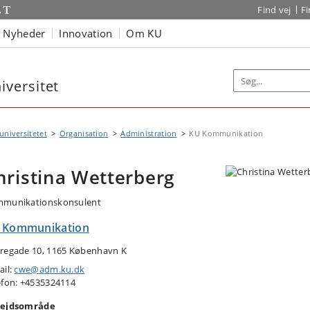
Find vej
F
Nyheder
Innovation
Om KU
versitet
niversitetet
Organisation
Administration
KU Kommunikation
hristina Wetterberg
munikationskonsulent
 Kommunikation
regade 10, 1165 København K
ail:
cwe@adm.ku.dk
efon: +4535324114
ejdsområde