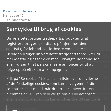
Københavns Universitet
Nørregade 10
1165 København K
Samtykke til brug af cookies
Kontakt:
Københavns Universitet
ku
@
ku
.
dk
Universitetet bruger tredjepartsprodukter til at
Tlf:
+45 35 32 26 26
registrere brugernes adfærd på hjemmesiden
(statistik) for løbende at forbedre vores service.
Desuden bruger universitetet tredjepartsprodukter til
KØBENHAVNS UNIVERSITET
markedsføring af for eksempel udvalgte uddannelser
eller kurser, til at personalisere annoncer og til at
KONTAKT
følge op på effekten af kampagner.
SERVICES
Klik på "Se cookies" for at se en liste over udbyderne
af de forskellige cookies, som kan blive gemt på din
FOR STUDERENDE OG ANSATTE
computer eller mobil, når du bruger universitetets
hjemmeside. Du kan selv vælge om du vil acceptere
JOB OG KARRIERE
eller afslå cookies, og du kan altid ændre dit samtykke
under
Cookie- og privatlivspolitik
som du finder i
NØDSITUATIONER
bunden af hver side.