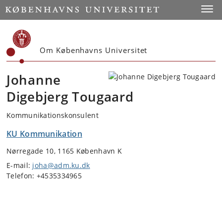
Start
Toggl
Om Københavns Universitet
Johanne
Digebjerg Tougaard
Kommunikationskonsulent
KU Kommunikation
Nørregade 10, 1165 København K
E-mail:
joha@adm.ku.dk
Telefon: +4535334965