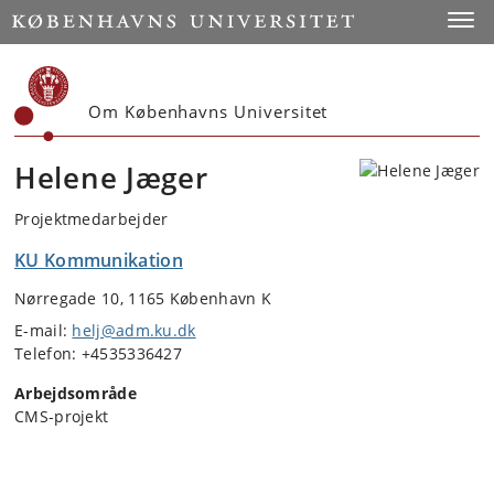
Start
Toggl
Om Københavns Universitet
Helene Jæger
Projektmedarbejder
KU Kommunikation
Nørregade 10, 1165 København K
E-mail:
helj@adm.ku.dk
Telefon: +4535336427
Arbejdsområde
CMS-projekt