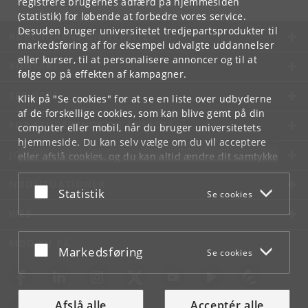
registrere brugernes adfærd på hjemmesiden
(statistik) for løbende at forbedre vores service.
Desuden bruger universitetet tredjepartsprodukter til
KØBENHAVNS UNIVERSITET
markedsføring af for eksempel udvalgte uddannelser
eller kurser, til at personalisere annoncer og til at
KONTAKT
følge op på effekten af kampagner.
SERVICES
Klik på "Se cookies" for at se en liste over udbyderne
af de forskellige cookies, som kan blive gemt på din
FOR STUDERENDE OG ANSATTE
computer eller mobil, når du bruger universitetets
hjemmeside. Du kan selv vælge om du vil acceptere
JOB OG KARRIERE
eller afslå cookies, og du kan altid ændre dit samtykke
under
Cookie- og privatlivspolitik
som du finder i
NØDSITUATIONER
bunden af hver side.
Acceptér eller afslå
Statistik
Se cookies
Googles privatlivspolitik
WEB
MØD KU PÅ
Acceptér eller afslå
Markedsføring
Se cookies
Afslå alle
Acceptér alle