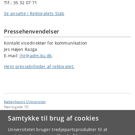
Tlf.: 35 32 07 71
Se ansatte i Rektoratets Stab
Pressehenvendelser
Kontakt vicedirektør for kommunikation
Jes Højen Razga
E-mail:
jhr@adm.ku.dk
.
Hent pressebilleder af rektoratet.
Københavns Universitet
Nørregade 10
1165 København K
Samtykke til brug af cookies
Kontakt:
Københavns Universitet
Universitetet bruger tredjepartsprodukter til at
ku
@
ku
.
dk