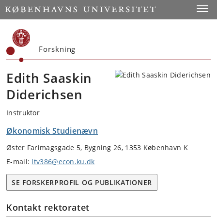
Start
Toggl
Forskning
Edith Saaskin
Diderichsen
Instruktor
Økonomisk Studienævn
Øster Farimagsgade 5, Bygning 26, 1353 København K
E-mail:
ltv386@econ.ku.dk
SE FORSKERPROFIL OG PUBLIKATIONER
Kontakt rektoratet