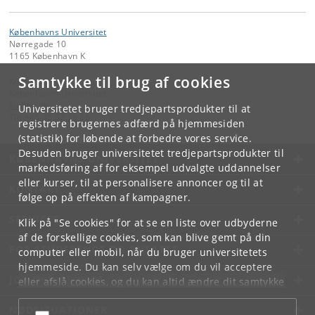
Københavns Universitet
Nørregade 10
1165 København K
Samtykke til brug af cookies
Kontakt:
Københavns Universitet
ku
@
ku
.
dk
Universitetet bruger tredjepartsprodukter til at
Tlf:
+45 35 32 26 26
registrere brugernes adfærd på hjemmesiden
(statistik) for løbende at forbedre vores service.
Desuden bruger universitetet tredjepartsprodukter til
KØBENHAVNS UNIVERSITET
markedsføring af for eksempel udvalgte uddannelser
eller kurser, til at personalisere annoncer og til at
KONTAKT
følge op på effekten af kampagner.
SERVICES
Klik på "Se cookies" for at se en liste over udbyderne
af de forskellige cookies, som kan blive gemt på din
FOR STUDERENDE OG ANSATTE
computer eller mobil, når du bruger universitetets
hjemmeside. Du kan selv vælge om du vil acceptere
JOB OG KARRIERE
eller afslå cookies, og du kan altid ændre dit samtykke
under
Cookie- og privatlivspolitik
som du finder i
NØDSITUATIONER
bunden af hver side.