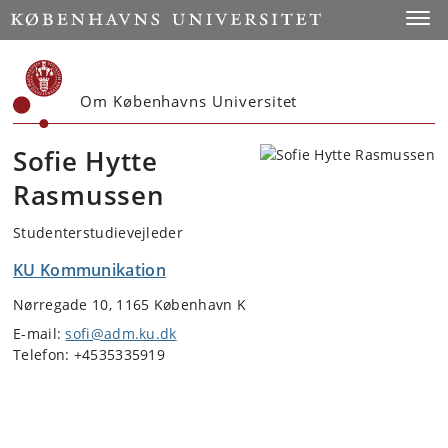
Start
Toggl
Om Københavns Universitet
Sofie Hytte
Rasmussen
Studenterstudievejleder
KU Kommunikation
Nørregade 10, 1165 København K
E-mail:
sofi@adm.ku.dk
Telefon: +4535335919