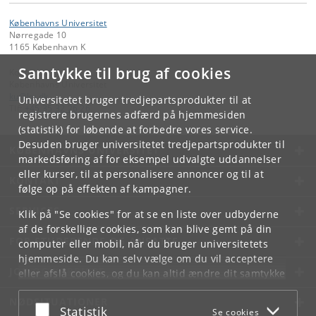
Københavns Universitet
Nørregade 10
1165 København K
Samtykke til brug af cookies
Kontakt:
Københavns Universitet
ku
@
ku
.
dk
Universitetet bruger tredjepartsprodukter til at
Tlf:
+45 35 32 26 26
registrere brugernes adfærd på hjemmesiden
(statistik) for løbende at forbedre vores service.
Desuden bruger universitetet tredjepartsprodukter til
KØBENHAVNS UNIVERSITET
markedsføring af for eksempel udvalgte uddannelser
eller kurser, til at personalisere annoncer og til at
KONTAKT
følge op på effekten af kampagner.
SERVICES
Klik på "Se cookies" for at se en liste over udbyderne
af de forskellige cookies, som kan blive gemt på din
FOR STUDERENDE OG ANSATTE
computer eller mobil, når du bruger universitetets
hjemmeside. Du kan selv vælge om du vil acceptere
JOB OG KARRIERE
eller afslå cookies, og du kan altid ændre dit samtykke
under
Cookie- og privatlivspolitik
som du finder i
NØDSITUATIONER
bunden af hver side.
Acceptér eller afslå
Statistik
Se cookies