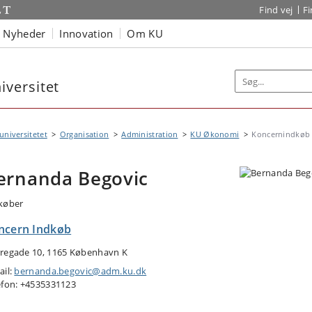
Find vej
F
Nyheder
Innovation
Om KU
versitet
niversitetet
Organisation
Administration
KU Økonomi
Koncernindkøb
ernanda Begovic
køber
ncern Indkøb
regade 10, 1165 København K
ail:
bernanda.begovic@adm.ku.dk
efon: +4535331123