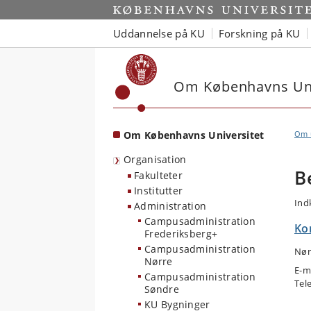
Start
Uddannelse på KU
Forskning på KU
Om Københavns Uni
Om Københavns Universitet
Om u
Organisation
B
Fakulteter
Institutter
Ind
Administration
Campusadministration
Ko
Frederiksberg+
Campusadministration
Nør
Nørre
E-m
Campusadministration
Tel
Søndre
KU Bygninger