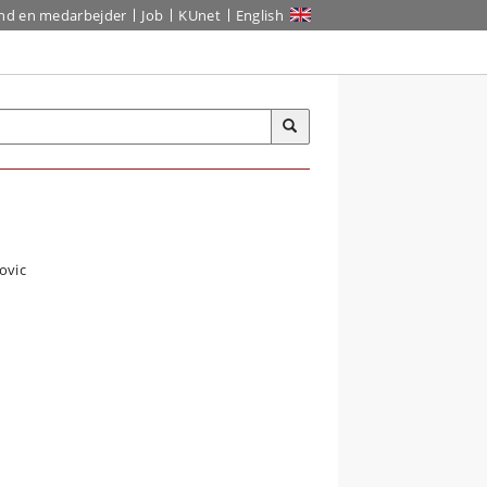
ind en medarbejder
Job
KUnet
English