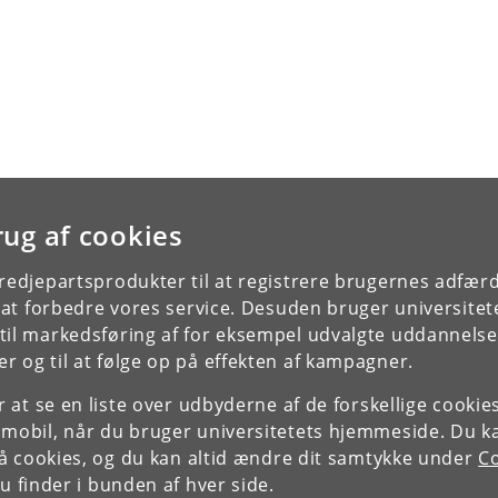
rug af cookies
tredjepartsprodukter til at registrere brugernes adfæ
e at forbedre vores service. Desuden bruger universitet
il markedsføring af for eksempel udvalgte uddannelser e
r og til at følge op på effekten af kampagner.
or at se en liste over udbyderne af de forskellige cooki
 mobil, når du bruger universitetets hjemmeside. Du k
slå cookies, og du kan altid ændre dit samtykke under
Co
 finder i bunden af hver side.