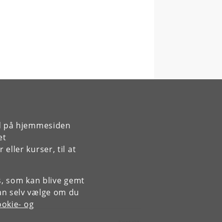
rd på hjemmesiden
et
ller kurser, til at
es, som kan blive gemt
an selv vælge om du
okie- og
Kontakt: