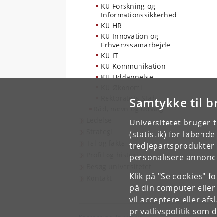
KU Forskning og
Informationssikkerhed
KU HR
KU Innovation og
Erhvervssamarbejde
KU IT
KU Kommunikation
KU Uddannelse
KU Økonomi
Rektoratets Stab
Samtykke til b
Råd, nævn og udvalg
Ledelse
Universitetet bruger 
Strategi
(statistik) for løbend
Tal og fakta
tredjepartsprodukter t
Profil og historie
personalisere annonce
Besøg universitetet
Klik på "Se cookies" f
Kontakt
på din computer eller
vil acceptere eller af
privatlivspolitik
som du
Københavns Universitet