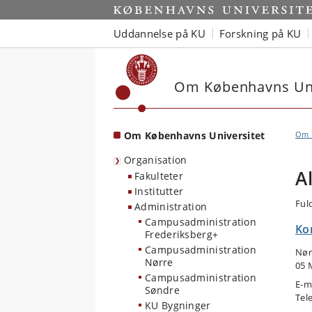
Start
Uddannelse på KU
Forskning på KU
Om Københavns Uni
Om Københavns Universitet
Om u
Organisation
A
Fakulteter
Institutter
Ful
Administration
Campusadministration
Ko
Frederiksberg+
Campusadministration
Nør
Nørre
05 
Campusadministration
E-m
Søndre
Tel
KU Bygninger