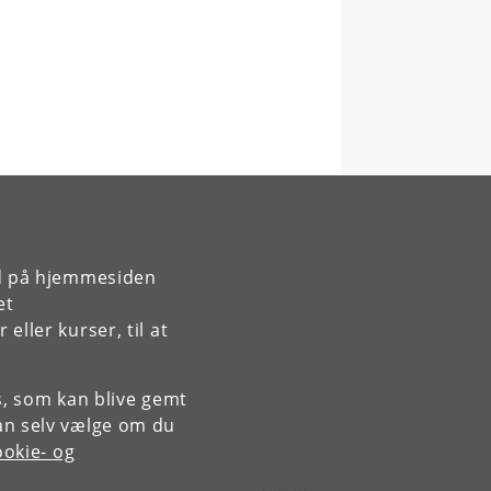
rd på hjemmesiden
et
ller kurser, til at
es, som kan blive gemt
an selv vælge om du
okie- og
Kontakt: