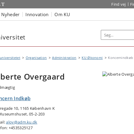
Find vej
F
Nyheder
Innovation
Om KU
versitet
niversitetet
Organisation
Administration
KU Økonomi
Koncernindkøb
lberte Overgaard
dmægtig
ncern Indkøb
regade 10, 1165 København K
Museumshuset, 05-2-203
ail:
alov@adm.ku.dk
efon: +4535325127