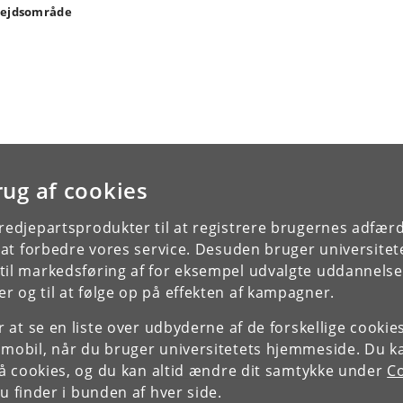
ejdsområde
rug af cookies
tredjepartsprodukter til at registrere brugernes adfæ
e at forbedre vores service. Desuden bruger universitet
il markedsføring af for eksempel udvalgte uddannelser e
r og til at følge op på effekten af kampagner.
or at se en liste over udbyderne af de forskellige cooki
 mobil, når du bruger universitetets hjemmeside. Du k
slå cookies, og du kan altid ændre dit samtykke under
Co
 finder i bunden af hver side.