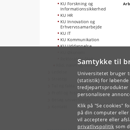
KU Forskning og
Arb
Informationssikkerhed
KU HR
KU Innovation og
Erhvervssamarbejde
KU IT
KU Kommunikation
KU Uddannelse
KU Økonomi
Rektoratets Stab
Samtykke til b
Råd, nævn og udvalg
Ledelse
Universitetet bruger 
Strategi
(statistik) for løbend
Tal og fakta
tredjepartsprodukter t
Profil og historie
personalisere annonce
Besøg universitetet
Klik på "Se cookies" f
Kontakt
på din computer eller
vil acceptere eller af
privatlivspolitik
som du
Københavns Universitet