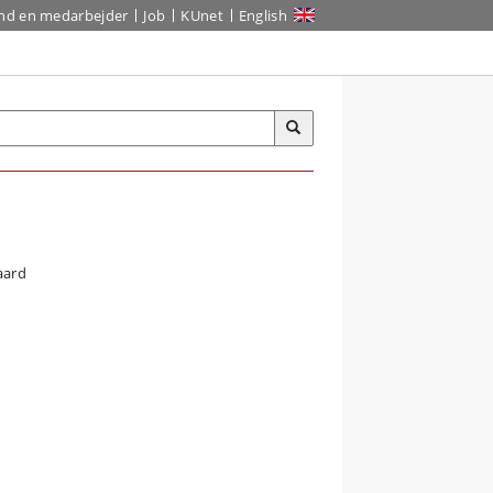
ind en medarbejder
Job
KUnet
English