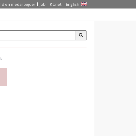
ind en medarbejder
Job
KUnet
English
ab