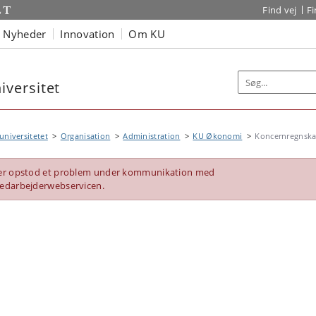
Find vej
F
Nyheder
Innovation
Om KU
versitet
niversitetet
Organisation
Administration
KU Økonomi
Koncernregnsk
er opstod et problem under kommunikation med
edarbejderwebservicen.