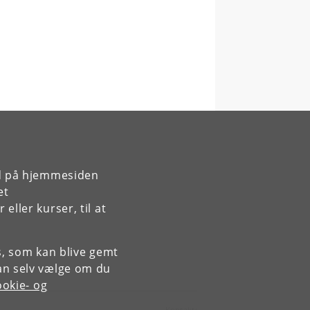
rd på hjemmesiden
et
ller kurser, til at
es, som kan blive gemt
an selv vælge om du
okie- og
Kontakt: