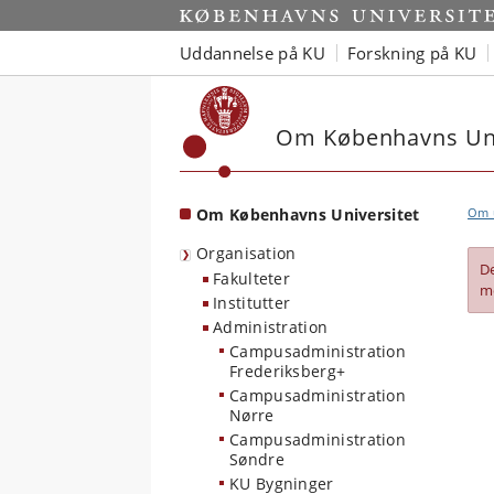
Start
Uddannelse på KU
Forskning på KU
Om Københavns Uni
Om Københavns Universitet
Om u
Organisation
D
Fakulteter
m
Institutter
Administration
Campusadministration
Frederiksberg+
Campusadministration
Nørre
Campusadministration
Søndre
KU Bygninger