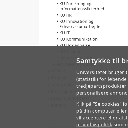
KU Forskning og
Informationssikkerhed
KU HR
KU Innovation og
Erhvervssamarbejde
KU IT
KU Kommunikation
KU Uddannelse
KU Økonomi
Rektoratets Stab
Samtykke til b
Råd, nævn og udvalg
Ledelse
Universitetet bruger 
Strategi
(statistik) for løbend
Tal og fakta
tredjepartsprodukter t
Profil og historie
personalisere annonce
Besøg universitetet
Klik på "Se cookies" f
Kontakt
på din computer eller
vil acceptere eller af
privatlivspolitik
som du
Københavns Universitet