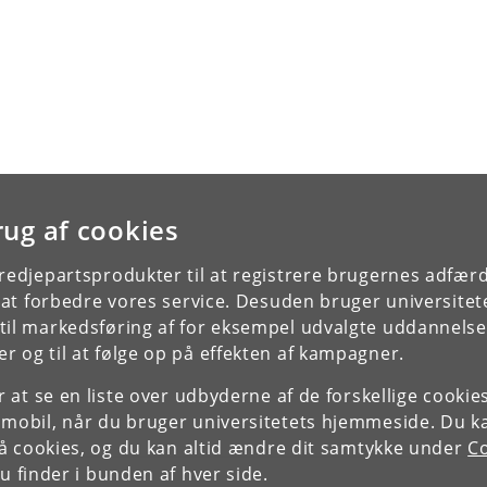
rug af cookies
tredjepartsprodukter til at registrere brugernes adfæ
e at forbedre vores service. Desuden bruger universitet
il markedsføring af for eksempel udvalgte uddannelser e
r og til at følge op på effekten af kampagner.
or at se en liste over udbyderne af de forskellige cooki
 mobil, når du bruger universitetets hjemmeside. Du k
slå cookies, og du kan altid ændre dit samtykke under
Co
 finder i bunden af hver side.