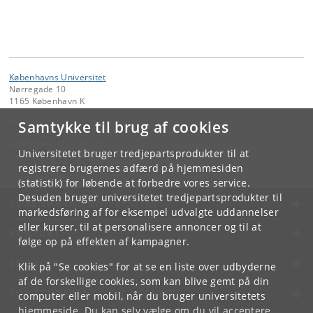
Københavns Universitet
Nørregade 10
1165 København K
Samtykke til brug af cookies
Kontakt:
Københavns Universitet
ku
@
ku
.
dk
Universitetet bruger tredjepartsprodukter til at
Tlf:
+45 35 32 26 26
registrere brugernes adfærd på hjemmesiden
(statistik) for løbende at forbedre vores service.
Desuden bruger universitetet tredjepartsprodukter til
KØBENHAVNS UNIVERSITET
markedsføring af for eksempel udvalgte uddannelser
eller kurser, til at personalisere annoncer og til at
KONTAKT
følge op på effekten af kampagner.
SERVICES
Klik på "Se cookies" for at se en liste over udbyderne
af de forskellige cookies, som kan blive gemt på din
FOR STUDERENDE OG ANSATTE
computer eller mobil, når du bruger universitetets
hjemmeside. Du kan selv vælge om du vil acceptere