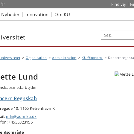
Find vej
F
Nyheder
Innovation
Om KU
versitet
niversitetet
Organisation
Administration
KU Økonomi
Koncernregnsk
ette Lund
nskabsmedarbejder
ncern Regnskab
regade 10, 1165 København K
ail:
mln@adm.ku.dk
efon: +4535323156
ejdsområde