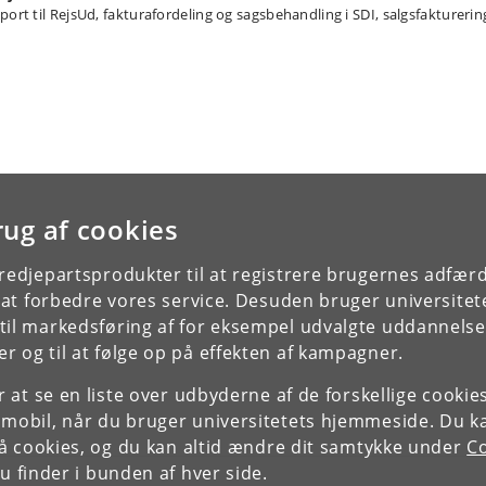
port til RejsUd, fakturafordeling og sagsbehandling i SDI, salgsfakturerin
rug af cookies
tredjepartsprodukter til at registrere brugernes adfæ
e at forbedre vores service. Desuden bruger universitet
il markedsføring af for eksempel udvalgte uddannelser e
r og til at følge op på effekten af kampagner.
or at se en liste over udbyderne af de forskellige cooki
 mobil, når du bruger universitetets hjemmeside. Du k
slå cookies, og du kan altid ændre dit samtykke under
Co
 finder i bunden af hver side.