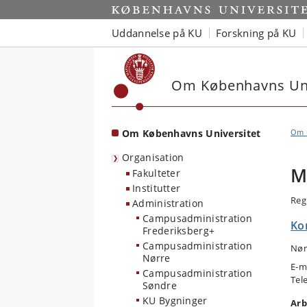
Start
Uddannelse på KU
Forskning på KU
Om Københavns Uni
Om Københavns Universitet
Om u
Organisation
M
Fakulteter
Institutter
Reg
Administration
Campusadministration
Ko
Frederiksberg+
Campusadministration
Nør
Nørre
E-m
Campusadministration
Tel
Søndre
KU Bygninger
Arb