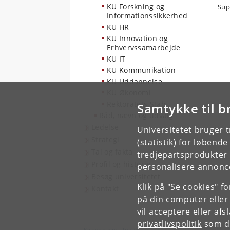
KU Forskning og
Sup
Informationssikkerhed
KU HR
KU Innovation og
Erhvervssamarbejde
KU IT
KU Kommunikation
KU Uddannelse
KU Økonomi
Rektoratets Stab
Samtykke til b
Råd, nævn og udvalg
Ledelse
Universitetet bruger 
Strategi
(statistik) for løbend
Tal og fakta
tredjepartsprodukter t
Profil og historie
personalisere annonce
Besøg universitetet
Klik på "Se cookies" f
Kontakt
på din computer eller
vil acceptere eller af
privatlivspolitik
som du
Københavns Universitet