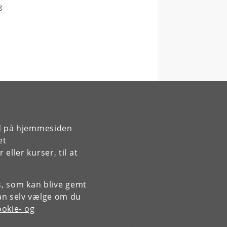
g
rd på hjemmesiden
et
ller kurser, til at
es, som kan blive gemt
an selv vælge om du
okie- og
Kontakt: