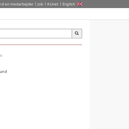
ind en medarbejder
Job
KUnet
English
ab