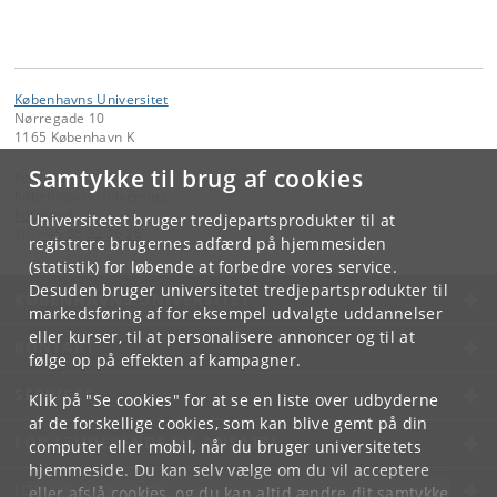
Københavns Universitet
Nørregade 10
1165 København K
Samtykke til brug af cookies
Kontakt:
Københavns Universitet
ku
@
ku
.
dk
Universitetet bruger tredjepartsprodukter til at
Tlf:
+45 35 32 26 26
registrere brugernes adfærd på hjemmesiden
(statistik) for løbende at forbedre vores service.
Desuden bruger universitetet tredjepartsprodukter til
KØBENHAVNS UNIVERSITET
markedsføring af for eksempel udvalgte uddannelser
eller kurser, til at personalisere annoncer og til at
KONTAKT
følge op på effekten af kampagner.
SERVICES
Klik på "Se cookies" for at se en liste over udbyderne
af de forskellige cookies, som kan blive gemt på din
FOR STUDERENDE OG ANSATTE
computer eller mobil, når du bruger universitetets
hjemmeside. Du kan selv vælge om du vil acceptere
JOB OG KARRIERE
eller afslå cookies, og du kan altid ændre dit samtykke