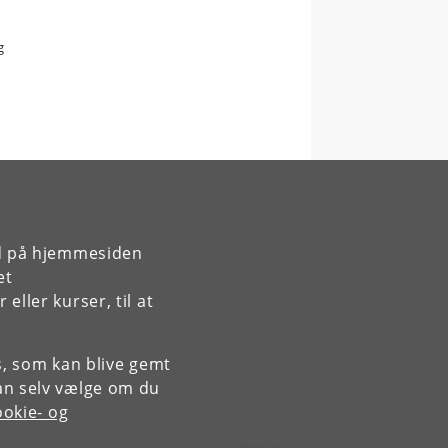
g
rd på hjemmesiden
et
ller kurser, til at
es, som kan blive gemt
an selv vælge om du
okie- og
Kontakt: