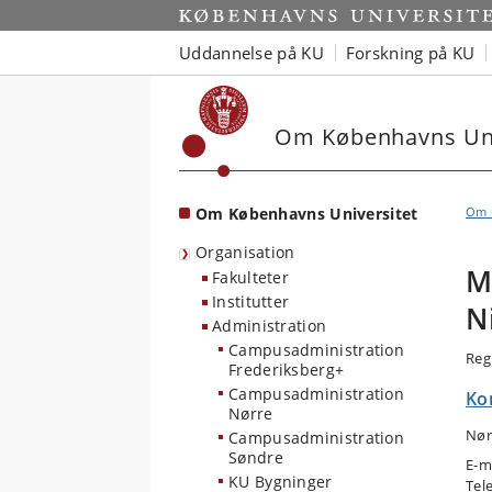
Start
Uddannelse på KU
Forskning på KU
Om Københavns Uni
Om Københavns Universitet
Om u
Organisation
M
Fakulteter
Institutter
N
Administration
Campusadministration
Reg
Frederiksberg+
Campusadministration
Ko
Nørre
Nør
Campusadministration
Søndre
E-m
KU Bygninger
Tel