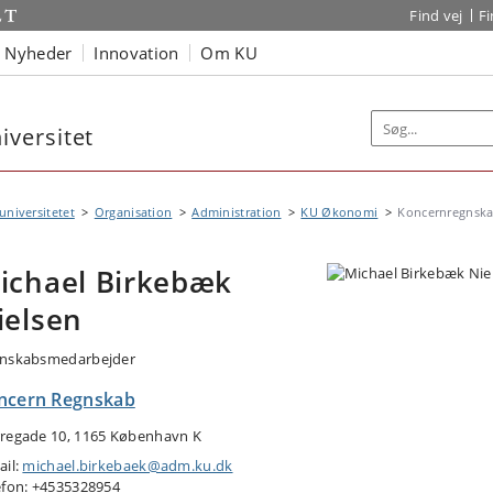
Find vej
F
Nyheder
Innovation
Om KU
versitet
niversitetet
Organisation
Administration
KU Økonomi
Koncernregnsk
ichael Birkebæk
ielsen
nskabsmedarbejder
ncern Regnskab
regade 10, 1165 København K
ail:
michael.birkebaek@adm.ku.dk
efon: +4535328954