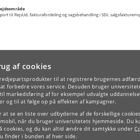
ejdsområde
port til RejsUd, fakturafordeling og sagsbehandling i SDI, salgsfakturerin
rug af cookies
tredjepartsprodukter til at registrere brugernes adfæ
e at forbedre vores service. Desuden bruger universitet
il markedsføring af for eksempel udvalgte uddannelser e
r og til at følge op på effekten af kampagner.
or at se en liste over udbyderne af de forskellige cooki
 mobil, når du bruger universitetets hjemmeside. Du k
slå cookies, og du kan altid ændre dit samtykke under
Co
 finder i bunden af hver side.