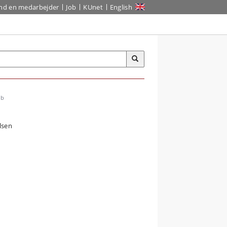
ind en medarbejder
Job
KUnet
English
ab