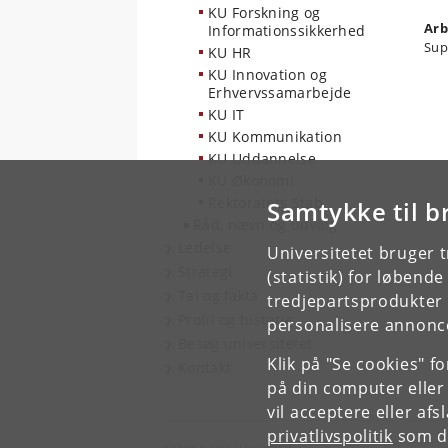
KU Forskning og
Arb
Informationssikkerhed
Sup
KU HR
KU Innovation og
Erhvervssamarbejde
KU IT
KU Kommunikation
KU Uddannelse
KU Økonomi
Rektoratets Stab
Samtykke til b
Råd, nævn og udvalg
Ledelse
Universitetet bruger 
Strategi
(statistik) for løbend
Tal og fakta
tredjepartsprodukter t
Profil og historie
personalisere annonce
Besøg universitetet
Klik på "Se cookies" f
Kontakt
på din computer eller
vil acceptere eller af
privatlivspolitik
som du
Københavns Universitet