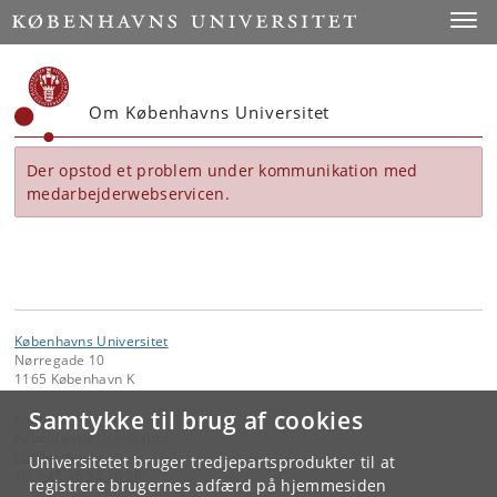
Start
Toggl
Om Københavns Universitet
Der opstod et problem under kommunikation med
medarbejderwebservicen.
Københavns Universitet
Nørregade 10
1165 København K
Samtykke til brug af cookies
Kontakt:
Københavns Universitet
ku
@
ku
.
dk
Universitetet bruger tredjepartsprodukter til at
Tlf:
+45 35 32 26 26
registrere brugernes adfærd på hjemmesiden