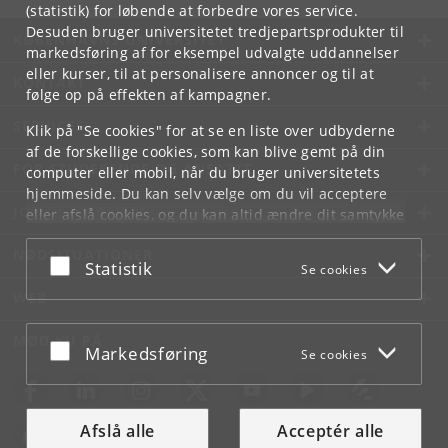
(statistik) for løbende at forbedre vores service.
Desuden bruger universitetet tredjepartsprodukter til
KØBENHAVNS UNIVERSITET
markedsføring af for eksempel udvalgte uddannelser
eller kurser, til at personalisere annoncer og til at
KONTAKT
følge op på effekten af kampagner.
SERVICES
Klik på "Se cookies" for at se en liste over udbyderne
af de forskellige cookies, som kan blive gemt på din
FOR STUDERENDE OG ANSATTE
computer eller mobil, når du bruger universitetets
hjemmeside. Du kan selv vælge om du vil acceptere
JOB OG KARRIERE
eller afslå cookies, og du kan altid ændre dit samtykke
under
Cookie- og privatlivspolitik
som du finder i
NØDSITUATIONER
bunden af hver side.
Acceptér eller afslå
Statistik
Se cookies
Googles privatlivspolitik
WEB
MØD KU PÅ
Acceptér eller afslå
Markedsføring
Se cookies
Afslå alle
Acceptér alle