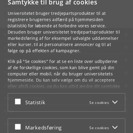
Samtykke til brug af cookies
Kontakt:
Københavns Universitet
ku
@
ku
.
dk
Universitetet bruger tredjepartsprodukter til at
Tlf:
+45 35 32 26 26
registrere brugernes adfærd på hjemmesiden
(statistik) for løbende at forbedre vores service.
Desuden bruger universitetet tredjepartsprodukter til
KØBENHAVNS UNIVERSITET
markedsføring af for eksempel udvalgte uddannelser
eller kurser, til at personalisere annoncer og til at
KONTAKT
følge op på effekten af kampagner.
SERVICES
Klik på "Se cookies" for at se en liste over udbyderne
af de forskellige cookies, som kan blive gemt på din
FOR STUDERENDE OG ANSATTE
computer eller mobil, når du bruger universitetets
hjemmeside. Du kan selv vælge om du vil acceptere
JOB OG KARRIERE
eller afslå cookies, og du kan altid ændre dit samtykke
under
Cookie- og privatlivspolitik
som du finder i
NØDSITUATIONER
bunden af hver side.
Acceptér eller afslå
Statistik
Se cookies
Googles privatlivspolitik
WEB
MØD KU PÅ
Acceptér eller afslå
Markedsføring
Se cookies