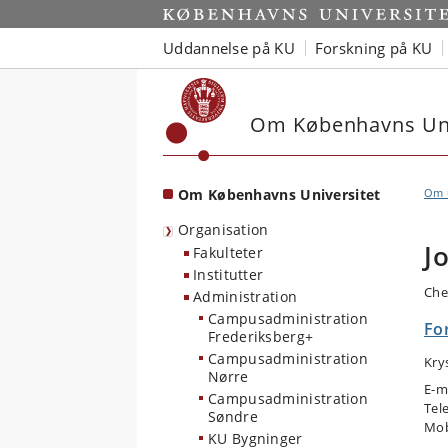
Start
Uddannelse på KU
Forskning på KU
Om Københavns Uni
Om Københavns Universitet
Om u
Organisation
J
Fakulteter
Institutter
Che
Administration
Campusadministration
Fo
Frederiksberg+
Campusadministration
Kry
Nørre
E-m
Campusadministration
Tel
Søndre
Mob
KU Bygninger