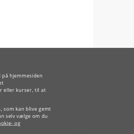
rd på hjemmesiden
et
ller kurser, til at
es, som kan blive gemt
an selv vælge om du
okie- og
Kontakt: