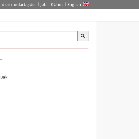
ind en medarbejder
Job
KUnet
English
re