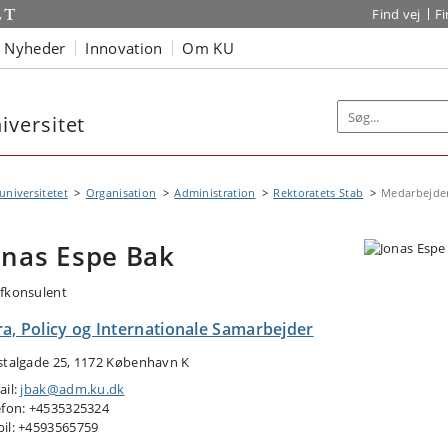
Find vej
F
Nyheder
Innovation
Om KU
versitet
niversitetet
Organisation
Administration
Rektoratets Stab
Medarbejde
onas Espe Bak
fkonsulent
ra, Policy og Internationale Samarbejder
stalgade 25, 1172 København K
ail:
jbak@adm.ku.dk
efon: +4535325324
il: +4593565759