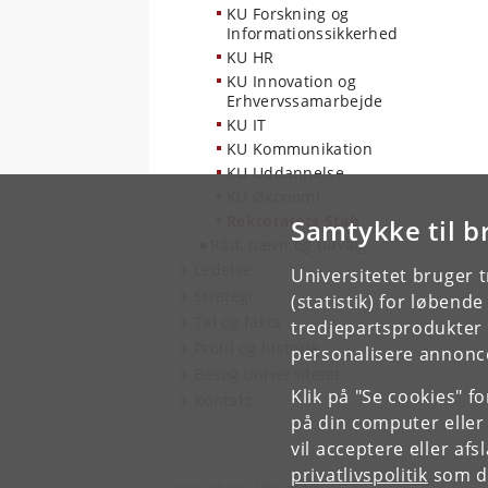
KU Forskning og
Informationssikkerhed
KU HR
KU Innovation og
Erhvervssamarbejde
KU IT
KU Kommunikation
KU Uddannelse
KU Økonomi
Rektoratets Stab
Samtykke til b
Råd, nævn og udvalg
Ledelse
Universitetet bruger 
Strategi
(statistik) for løbend
Tal og fakta
tredjepartsprodukter t
Profil og historie
personalisere annonce
Besøg universitetet
Klik på "Se cookies" f
Kontakt
på din computer eller
vil acceptere eller af
privatlivspolitik
som du
Københavns Universitet