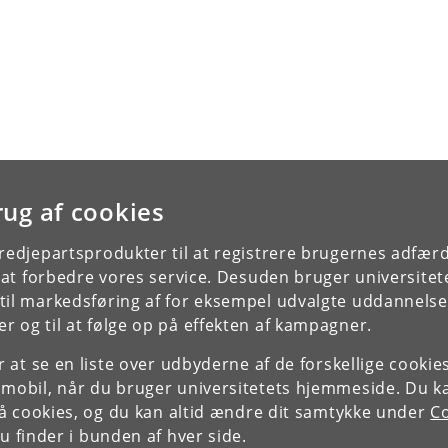
rug af cookies
tredjepartsprodukter til at registrere brugernes adfæ
e at forbedre vores service. Desuden bruger universitet
il markedsføring af for eksempel udvalgte uddannelser e
r og til at følge op på effekten af kampagner.
or at se en liste over udbyderne af de forskellige cooki
 mobil, når du bruger universitetets hjemmeside. Du k
slå cookies, og du kan altid ændre dit samtykke under
Co
 finder i bunden af hver side.