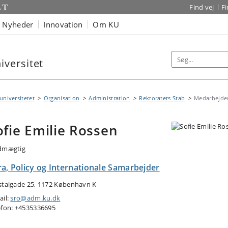
Find vej
F
Nyheder
Innovation
Om KU
versitet
niversitetet
Organisation
Administration
Rektoratets Stab
Medarbejde
ofie Emilie Rossen
dmægtig
ra, Policy og Internationale Samarbejder
stalgade 25, 1172 København K
ail:
sro@adm.ku.dk
efon: +4535336695