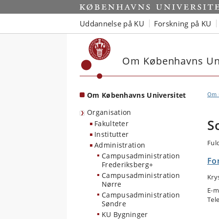
Start
Uddannelse på KU
Forskning på KU
Om Københavns Uni
Om Københavns Universitet
Om u
Organisation
S
Fakulteter
Institutter
Ful
Administration
Campusadministration
Fo
Frederiksberg+
Campusadministration
Kry
Nørre
E-m
Campusadministration
Tel
Søndre
KU Bygninger