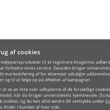
rug af cookies
tredjepartsprodukter til at registrere brugernes adfæ
e at forbedre vores service. Desuden bruger universitet
il markedsføring af for eksempel udvalgte uddannelser e
r og til at følge op på effekten af kampagner.
or at se en liste over udbyderne af de forskellige cooki
 mobil, når du bruger universitetets hjemmeside. Du k
slå cookies, og du kan altid ændre dit samtykke under
Co
 finder i bunden af hver side.