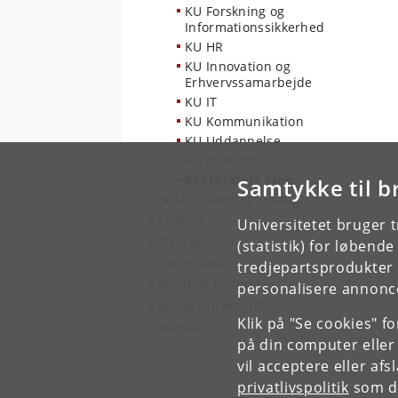
KU Forskning og
Informationssikkerhed
KU HR
KU Innovation og
Erhvervssamarbejde
KU IT
KU Kommunikation
KU Uddannelse
KU Økonomi
Rektoratets Stab
Samtykke til b
Råd, nævn og udvalg
Ledelse
Universitetet bruger 
Strategi
(statistik) for løbend
Tal og fakta
tredjepartsprodukter t
Profil og historie
personalisere annonce
Besøg universitetet
Klik på "Se cookies" f
Kontakt
på din computer eller
vil acceptere eller af
privatlivspolitik
som du
Københavns Universitet