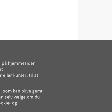
rd på hjemmesiden
et
ller kurser, til at
es, som kan blive gemt
an selv vælge om du
okie- og
Kontakt: