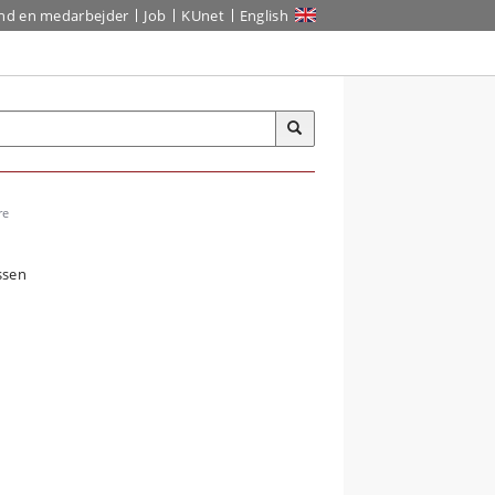
ind en medarbejder
Job
KUnet
English
re