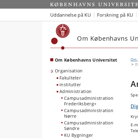
Start
Uddannelse på KU
Forskning på KU
Om Københavns Uni
Om Københavns Universitet
Om u
D
Organisation
Fakulteter
A
Institutter
Administration
Spe
Campusadministration
Frederiksberg+
Di
Campusadministration
Nørre
Kry
Campusadministration
E-m
Søndre
Tel
KU Bygninger