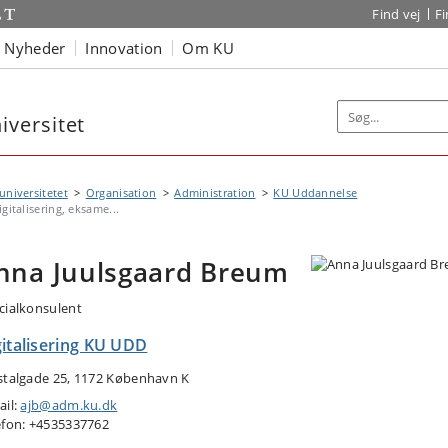
Find vej
F
Nyheder
Innovation
Om KU
versitet
niversitetet
Organisation
Administration
KU Uddannelse
igitalisering, eksame...
nna Juulsgaard Breum
cialkonsulent
gitalisering KU UDD
stalgade 25, 1172 København K
ail:
ajb@adm.ku.dk
efon: +4535337762