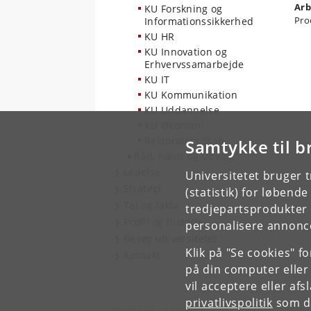
Arb
KU Forskning og
Pro
Informationssikkerhed
KU HR
KU Innovation og
Erhvervssamarbejde
KU IT
KU Kommunikation
KU Uddannelse
KU Økonomi
Rektoratets Stab
Samtykke til b
Råd, nævn og udvalg
Ledelse
Universitetet bruger 
Strategi
(statistik) for løbend
Tal og fakta
tredjepartsprodukter t
Profil og historie
personalisere annonce
Besøg universitetet
Klik på "Se cookies" f
Kontakt
på din computer eller
vil acceptere eller af
privatlivspolitik
som du
Københavns Universitet