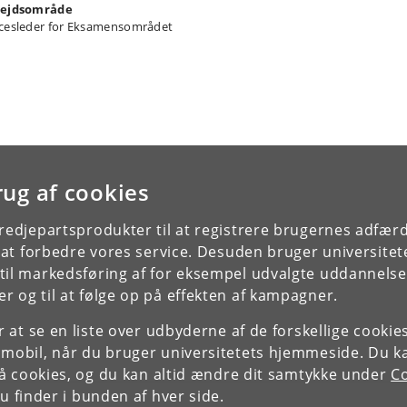
ejdsområde
cesleder for Eksamensområdet
rug af cookies
tredjepartsprodukter til at registrere brugernes adfæ
e at forbedre vores service. Desuden bruger universitet
il markedsføring af for eksempel udvalgte uddannelser e
r og til at følge op på effekten af kampagner.
or at se en liste over udbyderne af de forskellige cooki
 mobil, når du bruger universitetets hjemmeside. Du k
slå cookies, og du kan altid ændre dit samtykke under
Co
 finder i bunden af hver side.