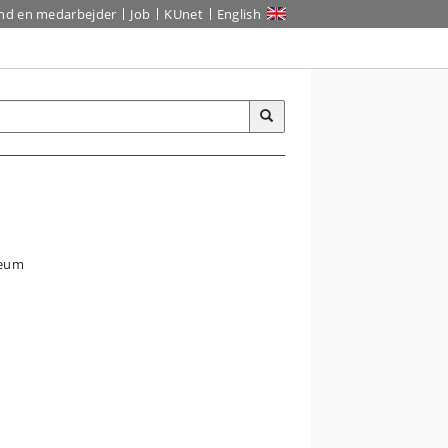
ind en medarbejder
Job
KUnet
English