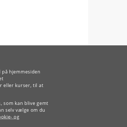
rd på hjemmesiden
et
ller kurser, til at
es, som kan blive gemt
an selv vælge om du
okie- og
Kontakt: