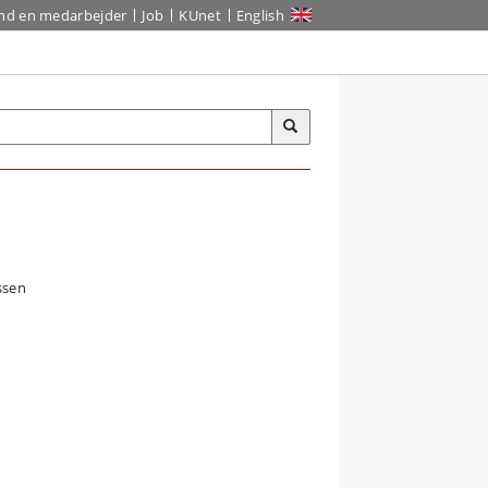
ind en medarbejder
Job
KUnet
English