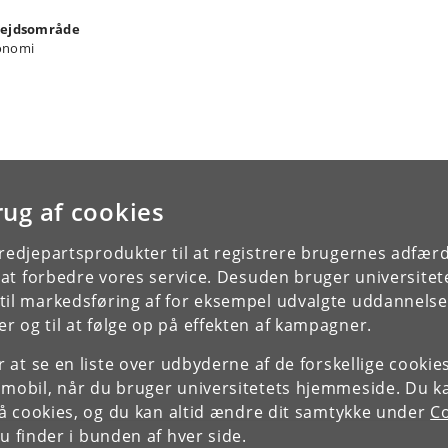
ejdsområde
onomi
rug af cookies
tredjepartsprodukter til at registrere brugernes adfæ
e at forbedre vores service. Desuden bruger universitet
il markedsføring af for eksempel udvalgte uddannelser e
r og til at følge op på effekten af kampagner.
or at se en liste over udbyderne af de forskellige cooki
 mobil, når du bruger universitetets hjemmeside. Du k
slå cookies, og du kan altid ændre dit samtykke under
Co
 finder i bunden af hver side.