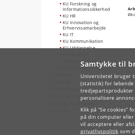
KU Forskning og
Arb
Informationssikkerhed
Øk
KU HR
KU Innovation og
Erhvervssamarbejde
KU IT
KU Kommunikation
KU Uddannelse
KU Økonomi
Rektoratets Stab
Samtykke til b
Råd, nævn og udvalg
Ledelse
Universitetet bruger 
Strategi
(statistik) for løbend
Tal og fakta
tredjepartsprodukter t
Profil og historie
personalisere annonce
Besøg universitetet
Klik på "Se cookies" f
Kontakt
på din computer eller
vil acceptere eller af
privatlivspolitik
som du
Københavns Universitet