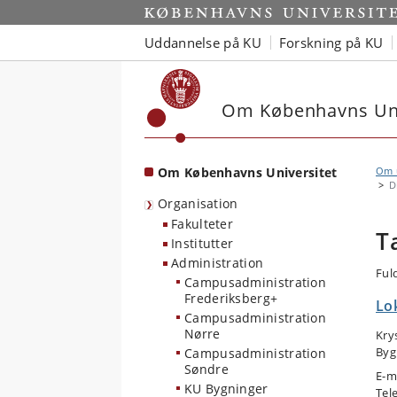
Start
Uddannelse på KU
Forskning på KU
Om Københavns Uni
Om Københavns Universitet
Om u
D
Organisation
Fakulteter
T
Institutter
Administration
Ful
Campusadministration
Frederiksberg+
Lo
Campusadministration
Nørre
Kry
Byg
Campusadministration
Søndre
E-m
KU Bygninger
Tel