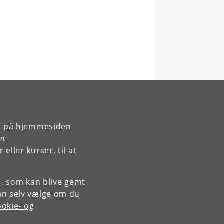
rd på hjemmesiden
et
ller kurser, til at
es, som kan blive gemt
an selv vælge om du
okie- og
Kontakt: