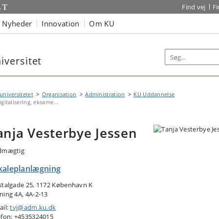
Find vej
F
Nyheder
Innovation
Om KU
versitet
niversitetet
Organisation
Administration
KU Uddannelse
igitalisering, eksame...
anja Vesterbye Jessen
dmægtig
kaleplanlægning
stalgade 25, 1172 København K
ning 4A, 4A-2-13
ail:
tvj@adm.ku.dk
efon: +4535324015