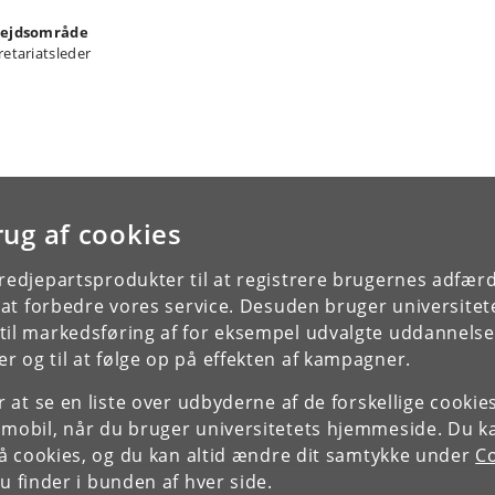
ejdsområde
retariatsleder
rug af cookies
tredjepartsprodukter til at registrere brugernes adfæ
e at forbedre vores service. Desuden bruger universitet
il markedsføring af for eksempel udvalgte uddannelser e
r og til at følge op på effekten af kampagner.
or at se en liste over udbyderne af de forskellige cooki
 mobil, når du bruger universitetets hjemmeside. Du k
slå cookies, og du kan altid ændre dit samtykke under
Co
 finder i bunden af hver side.