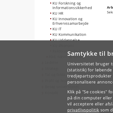
KU Forskning og
Arb
Informationssikkerhed
Sek
KU HR
KU Innovation og
Erhvervssamarbejde
KU IT
KU Kommunikation
KU Uddannelse
KU Økonomi
Rektoratets Stab
Samtykke til b
Råd, nævn og udvalg
Ledelse
Universitetet bruger 
Strategi
(statistik) for løbend
Tal og fakta
tredjepartsprodukter t
Profil og historie
personalisere annonce
Besøg universitetet
Klik på "Se cookies" f
Kontakt
på din computer eller
vil acceptere eller af
privatlivspolitik
som du
Københavns Universitet