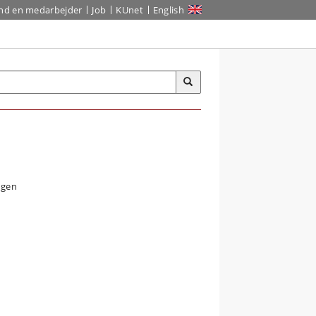
ind en medarbejder
Job
KUnet
English