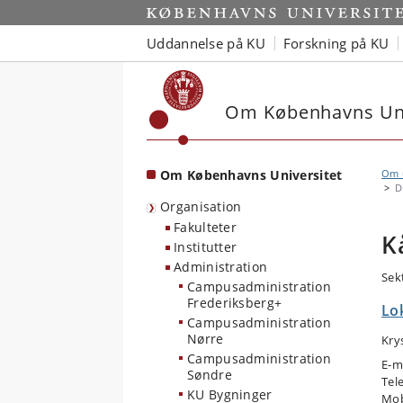
Start
Uddannelse på KU
Forskning på KU
Om Københavns Uni
Om Københavns Universitet
Om u
D
Organisation
Fakulteter
K
Institutter
Administration
Sek
Campusadministration
Frederiksberg+
Lo
Campusadministration
Nørre
Kry
Campusadministration
E-m
Søndre
Tel
KU Bygninger
Mob