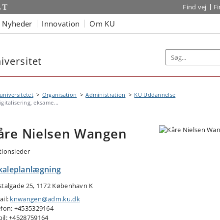
Find vej
F
Nyheder
Innovation
Om KU
versitet
niversitetet
Organisation
Administration
KU Uddannelse
igitalisering, eksame...
åre Nielsen Wangen
tionsleder
kaleplanlægning
stalgade 25, 1172 København K
ail:
knwangen@adm.ku.dk
efon: +4535329164
il: +4528759164