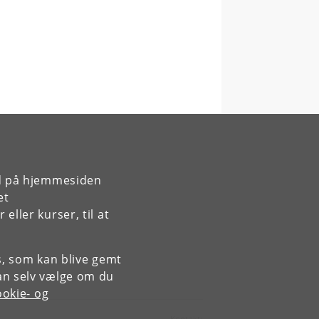
rd på hjemmesiden
et
ller kurser, til at
es, som kan blive gemt
an selv vælge om du
okie- og
Kontakt: