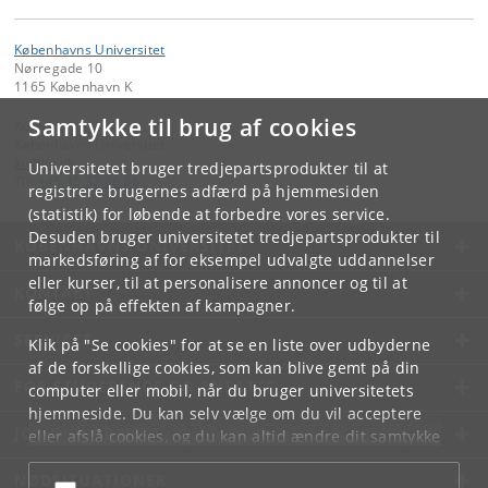
Københavns Universitet
Nørregade 10
1165 København K
Samtykke til brug af cookies
Kontakt:
Københavns Universitet
ku
@
ku
.
dk
Universitetet bruger tredjepartsprodukter til at
Tlf:
+45 35 32 26 26
registrere brugernes adfærd på hjemmesiden
(statistik) for løbende at forbedre vores service.
Desuden bruger universitetet tredjepartsprodukter til
KØBENHAVNS UNIVERSITET
markedsføring af for eksempel udvalgte uddannelser
eller kurser, til at personalisere annoncer og til at
KONTAKT
følge op på effekten af kampagner.
SERVICES
Klik på "Se cookies" for at se en liste over udbyderne
af de forskellige cookies, som kan blive gemt på din
FOR STUDERENDE OG ANSATTE
computer eller mobil, når du bruger universitetets
hjemmeside. Du kan selv vælge om du vil acceptere
JOB OG KARRIERE
eller afslå cookies, og du kan altid ændre dit samtykke
under
Cookie- og privatlivspolitik
som du finder i
NØDSITUATIONER
bunden af hver side.