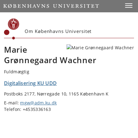
Start
Toggl
Om Københavns Universitet
Marie
Grønnegaard Wachner
Fuldmægtig
Digitalisering KU UDD
Postboks 2177, Nørregade 10, 1165 København K
E-mail:
mgw@adm.ku.dk
Telefon: +4535336163