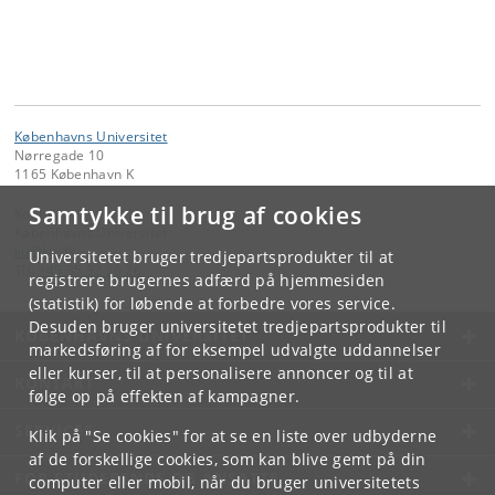
Københavns Universitet
Nørregade 10
1165 København K
Samtykke til brug af cookies
Kontakt:
Københavns Universitet
ku
@
ku
.
dk
Universitetet bruger tredjepartsprodukter til at
Tlf:
+45 35 32 26 26
registrere brugernes adfærd på hjemmesiden
(statistik) for løbende at forbedre vores service.
Desuden bruger universitetet tredjepartsprodukter til
KØBENHAVNS UNIVERSITET
markedsføring af for eksempel udvalgte uddannelser
eller kurser, til at personalisere annoncer og til at
KONTAKT
følge op på effekten af kampagner.
SERVICES
Klik på "Se cookies" for at se en liste over udbyderne
af de forskellige cookies, som kan blive gemt på din
FOR STUDERENDE OG ANSATTE
computer eller mobil, når du bruger universitetets