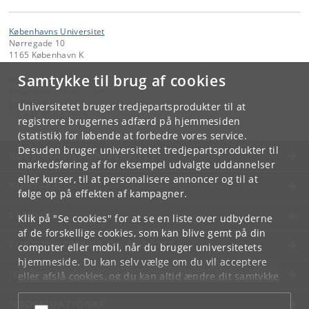
Københavns Universitet
Nørregade 10
1165 København K
Samtykke til brug af cookies
Kontakt:
Københavns Universitet
ku
@
ku
.
dk
Universitetet bruger tredjepartsprodukter til at
Tlf:
+45 35 32 26 26
registrere brugernes adfærd på hjemmesiden
(statistik) for løbende at forbedre vores service.
Desuden bruger universitetet tredjepartsprodukter til
KØBENHAVNS UNIVERSITET
markedsføring af for eksempel udvalgte uddannelser
eller kurser, til at personalisere annoncer og til at
KONTAKT
følge op på effekten af kampagner.
SERVICES
Klik på "Se cookies" for at se en liste over udbyderne
af de forskellige cookies, som kan blive gemt på din
FOR STUDERENDE OG ANSATTE
computer eller mobil, når du bruger universitetets
hjemmeside. Du kan selv vælge om du vil acceptere
JOB OG KARRIERE
eller afslå cookies, og du kan altid ændre dit samtykke
under
Cookie- og privatlivspolitik
som du finder i
NØDSITUATIONER
bunden af hver side.