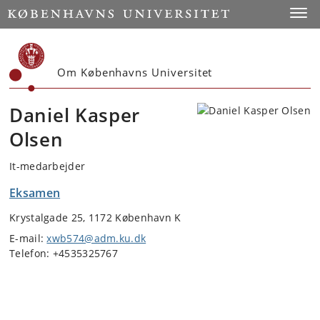
Start
Toggl
Om Københavns Universitet
Daniel Kasper
Olsen
It-medarbejder
Eksamen
Krystalgade 25, 1172 København K
E-mail:
xwb574@adm.ku.dk
Telefon: +4535325767