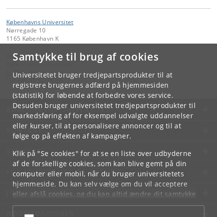
Københavns Universitet
Nørregade 10
1165 København K
Samtykke til brug af cookies
Kontakt:
Københavns Universitet
ku
@
ku
.
dk
Universitetet bruger tredjepartsprodukter til at
Tlf:
+45 35 32 26 26
registrere brugernes adfærd på hjemmesiden
(statistik) for løbende at forbedre vores service.
Desuden bruger universitetet tredjepartsprodukter til
KØBENHAVNS UNIVERSITET
markedsføring af for eksempel udvalgte uddannelser
eller kurser, til at personalisere annoncer og til at
KONTAKT
følge op på effekten af kampagner.
SERVICES
Klik på "Se cookies" for at se en liste over udbyderne
af de forskellige cookies, som kan blive gemt på din
FOR STUDERENDE OG ANSATTE
computer eller mobil, når du bruger universitetets
hjemmeside. Du kan selv vælge om du vil acceptere
JOB OG KARRIERE
eller afslå cookies, og du kan altid ændre dit samtykke
under
Cookie- og privatlivspolitik
som du finder i
NØDSITUATIONER
bunden af hver side.