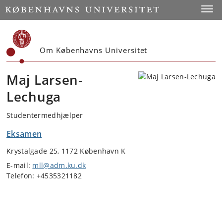
Start
Toggl
Om Københavns Universitet
Maj Larsen-
Lechuga
Studentermedhjælper
Eksamen
Krystalgade 25, 1172 København K
E-mail:
mll@adm.ku.dk
Telefon: +4535321182