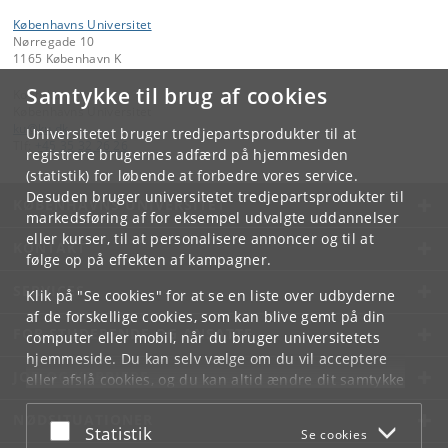
Københavns Universitet
Nørregade 10
1165 København K
Samtykke til brug af cookies
Kontakt:
Københavns Universitet
ku
@
ku
.
dk
Universitetet bruger tredjepartsprodukter til at
Tlf:
+45 35 32 26 26
registrere brugernes adfærd på hjemmesiden
(statistik) for løbende at forbedre vores service.
Desuden bruger universitetet tredjepartsprodukter til
KØBENHAVNS UNIVERSITET
markedsføring af for eksempel udvalgte uddannelser
eller kurser, til at personalisere annoncer og til at
KONTAKT
følge op på effekten af kampagner.
SERVICES
Klik på "Se cookies" for at se en liste over udbyderne
af de forskellige cookies, som kan blive gemt på din
FOR STUDERENDE OG ANSATTE
computer eller mobil, når du bruger universitetets
hjemmeside. Du kan selv vælge om du vil acceptere
JOB OG KARRIERE
eller afslå cookies, og du kan altid ændre dit samtykke
under
Cookie- og privatlivspolitik
som du finder i
NØDSITUATIONER
bunden af hver side.
Acceptér eller afslå
Statistik
Se cookies