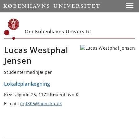
Start
Toggl
Om Københavns Universitet
Lucas Westphal
Jensen
Studentermedhjælper
Lokaleplanlægning
Krystalgade 25, 1172 København K
E-mail:
mjf805@adm.ku.dk