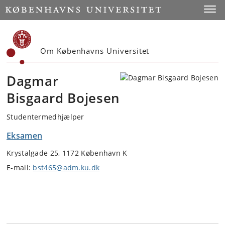
Start
Toggl
Om Københavns Universitet
Dagmar
Bisgaard Bojesen
Studentermedhjælper
Eksamen
Krystalgade 25, 1172 København K
E-mail:
bst465@adm.ku.dk