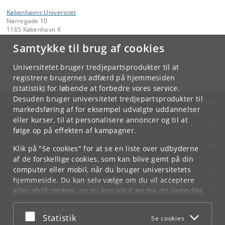
Københavns Universitet
Nørregade 10
1165 København K
Samtykke til brug af cookies
Kontakt:
Københavns Universitet
ku
@
ku
.
dk
Universitetet bruger tredjepartsprodukter til at
Tlf:
+45 35 32 26 26
registrere brugernes adfærd på hjemmesiden
(statistik) for løbende at forbedre vores service.
Desuden bruger universitetet tredjepartsprodukter til
KØBENHAVNS UNIVERSITET
markedsføring af for eksempel udvalgte uddannelser
eller kurser, til at personalisere annoncer og til at
KONTAKT
følge op på effekten af kampagner.
SERVICES
Klik på "Se cookies" for at se en liste over udbyderne
af de forskellige cookies, som kan blive gemt på din
FOR STUDERENDE OG ANSATTE
computer eller mobil, når du bruger universitetets
hjemmeside. Du kan selv vælge om du vil acceptere
JOB OG KARRIERE
eller afslå cookies, og du kan altid ændre dit samtykke
under
Cookie- og privatlivspolitik
som du finder i
NØDSITUATIONER
bunden af hver side.
Acceptér eller afslå
Statistik
Se cookies