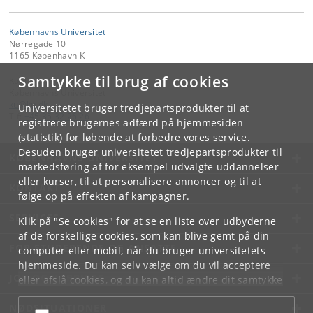
Københavns Universitet
Nørregade 10
1165 København K
Samtykke til brug af cookies
Kontakt:
Københavns Universitet
ku
@
ku
.
dk
Universitetet bruger tredjepartsprodukter til at
Tlf:
+45 35 32 26 26
registrere brugernes adfærd på hjemmesiden
(statistik) for løbende at forbedre vores service.
Desuden bruger universitetet tredjepartsprodukter til
KØBENHAVNS UNIVERSITET
markedsføring af for eksempel udvalgte uddannelser
eller kurser, til at personalisere annoncer og til at
KONTAKT
følge op på effekten af kampagner.
SERVICES
Klik på "Se cookies" for at se en liste over udbyderne
af de forskellige cookies, som kan blive gemt på din
FOR STUDERENDE OG ANSATTE
computer eller mobil, når du bruger universitetets
hjemmeside. Du kan selv vælge om du vil acceptere
JOB OG KARRIERE
eller afslå cookies, og du kan altid ændre dit samtykke
under
Cookie- og privatlivspolitik
som du finder i
NØDSITUATIONER
bunden af hver side.