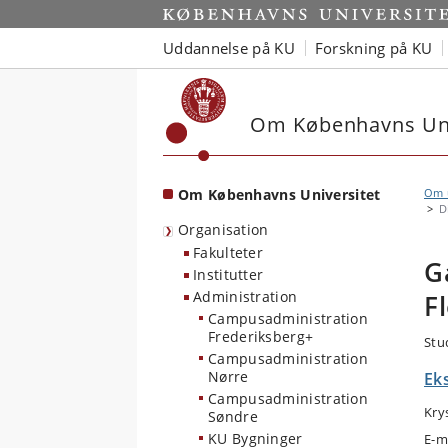
Start
Uddannelse på KU
Forskning på KU
Om Københavns Uni
Om Københavns Universitet
Om u
D
Organisation
Fakulteter
G
Institutter
Administration
F
Campusadministration
Frederiksberg+
Stu
Campusadministration
Nørre
Ek
Campusadministration
Kry
Søndre
KU Bygninger
E-m