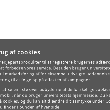
rug af cookies
tredjepartsprodukter til at registrere brugernes adfæ
e at forbedre vores service. Desuden bruger universitet
il markedsføring af for eksempel udvalgte uddannelser e
r og til at følge op på effekten af kampagner.
or at se en liste over udbyderne af de forskellige cooki
 mobil, når du bruger universitetets hjemmeside. Du k
slå cookies, og du kan altid ændre dit samtykke under
Co
 finder i bunden af hver side.