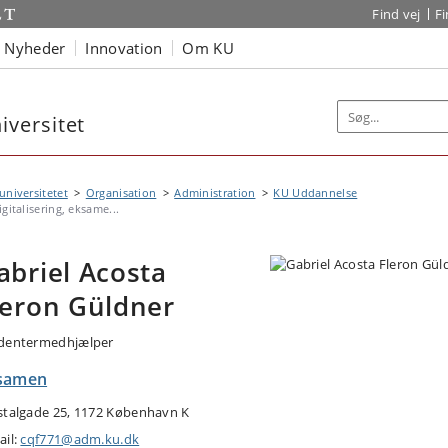
Find vej
F
Nyheder
Innovation
Om KU
versitet
niversitetet
Organisation
Administration
KU Uddannelse
igitalisering, eksame...
abriel Acosta
leron Güldner
dentermedhjælper
samen
stalgade 25, 1172 København K
ail:
cqf771@adm.ku.dk