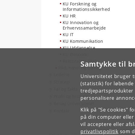
KU Forskning og
Informationssikkerhed
KU HR
KU Innovation og
Erhvervssamarbejde
KU IT
KU Kommunikation
KU Uddannelse
KU Økonomi
Rektoratets Stab
Samtykke til b
Råd, nævn og udvalg
Ledelse
Universitetet bruger 
Strategi
(statistik) for løbend
Tal og fakta
tredjepartsprodukter t
Profil og historie
personalisere annonce
Besøg universitetet
Klik på "Se cookies" f
Kontakt
på din computer eller
vil acceptere eller af
privatlivspolitik
som du
Københavns Universitet