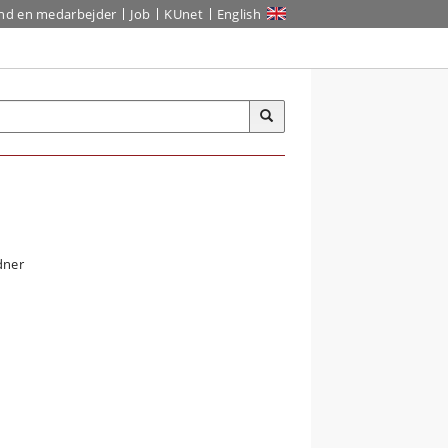
ind en medarbejder
Job
KUnet
English