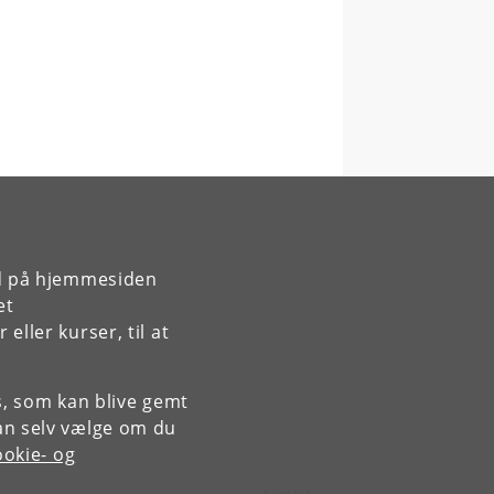
rd på hjemmesiden
et
ller kurser, til at
es, som kan blive gemt
an selv vælge om du
okie- og
Kontakt: