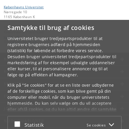
Københavns Universitet
Nørregade 10
1165 København K
Samtykke til brug af cookies
Kontakt:
Københavns Universitet
ku
@
ku
.
dk
Universitetet bruger tredjepartsprodukter til at
Tlf:
+45 35 32 26 26
registrere brugernes adfærd på hjemmesiden
(statistik) for løbende at forbedre vores service.
Desuden bruger universitetet tredjepartsprodukter til
KØBENHAVNS UNIVERSITET
markedsføring af for eksempel udvalgte uddannelser
eller kurser, til at personalisere annoncer og til at
KONTAKT
følge op på effekten af kampagner.
SERVICES
Klik på "Se cookies" for at se en liste over udbyderne
af de forskellige cookies, som kan blive gemt på din
FOR STUDERENDE OG ANSATTE
computer eller mobil, når du bruger universitetets
hjemmeside. Du kan selv vælge om du vil acceptere
JOB OG KARRIERE
eller afslå cookies, og du kan altid ændre dit samtykke
under
Cookie- og privatlivspolitik
som du finder i
NØDSITUATIONER
bunden af hver side.
Acceptér eller afslå
Statistik
Se cookies