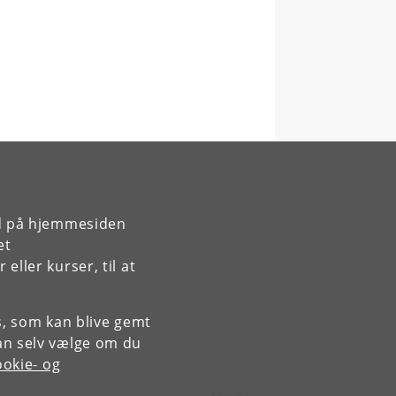
rd på hjemmesiden
et
ller kurser, til at
es, som kan blive gemt
an selv vælge om du
okie- og
Kontakt: