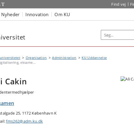
Find vej
F
Nyheder
Innovation
Om KU
versitet
niversitetet
Organisation
Administration
KU Uddannelse
igitalisering, eksame...
li Cakin
dentermedhjælper
samen
stalgade 25, 1172 København K
ail:
fms262@adm.ku.dk