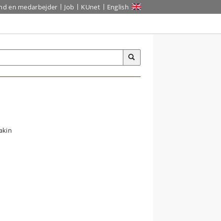
ind en medarbejder
Job
KUnet
English