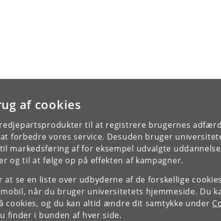
rug af cookies
tredjepartsprodukter til at registrere brugernes adfæ
e at forbedre vores service. Desuden bruger universitet
il markedsføring af for eksempel udvalgte uddannelser e
r og til at følge op på effekten af kampagner.
or at se en liste over udbyderne af de forskellige cooki
 mobil, når du bruger universitetets hjemmeside. Du k
slå cookies, og du kan altid ændre dit samtykke under
Co
 finder i bunden af hver side.