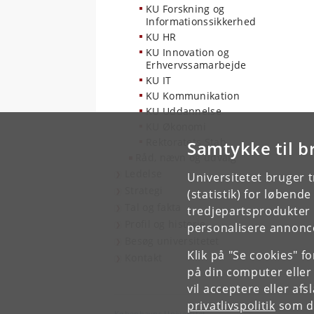
KU Forskning og
Informationssikkerhed
KU HR
KU Innovation og
Erhvervssamarbejde
KU IT
KU Kommunikation
KU Uddannelse
KU Økonomi
Rektoratets Stab
Samtykke til b
Råd, nævn og udvalg
Ledelse
Universitetet bruger 
Strategi
(statistik) for løbend
Tal og fakta
tredjepartsprodukter t
Profil og historie
personalisere annonce
Besøg universitetet
Klik på "Se cookies" f
Kontakt
på din computer eller
vil acceptere eller af
privatlivspolitik
som du
Københavns Universitet