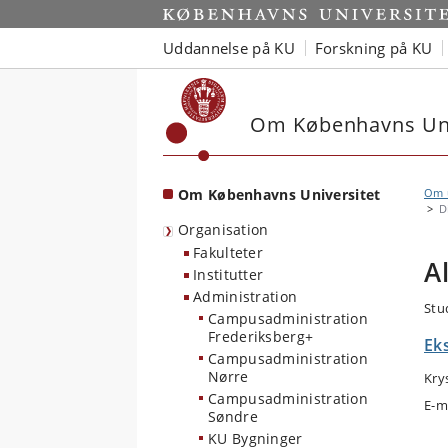
Start
Uddannelse på KU
Forskning på KU
Om Københavns Uni
Om Københavns Universitet
Om u
D
Organisation
Fakulteter
A
Institutter
Administration
Stu
Campusadministration
Frederiksberg+
Ek
Campusadministration
Nørre
Kry
Campusadministration
E-m
Søndre
KU Bygninger