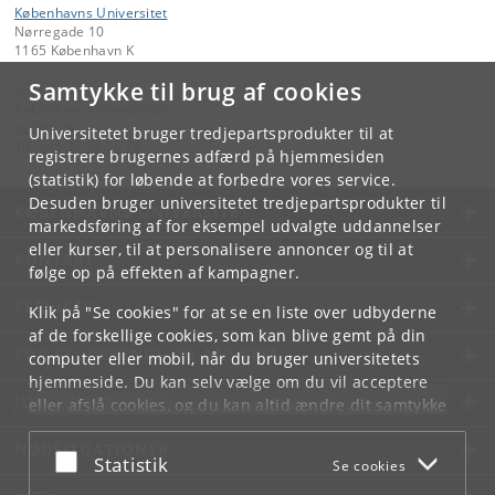
Københavns Universitet
Nørregade 10
1165 København K
Samtykke til brug af cookies
Kontakt:
Københavns Universitet
ku
@
ku
.
dk
Universitetet bruger tredjepartsprodukter til at
Tlf:
+45 35 32 26 26
registrere brugernes adfærd på hjemmesiden
(statistik) for løbende at forbedre vores service.
Desuden bruger universitetet tredjepartsprodukter til
KØBENHAVNS UNIVERSITET
markedsføring af for eksempel udvalgte uddannelser
eller kurser, til at personalisere annoncer og til at
KONTAKT
følge op på effekten af kampagner.
SERVICES
Klik på "Se cookies" for at se en liste over udbyderne
af de forskellige cookies, som kan blive gemt på din
FOR STUDERENDE OG ANSATTE
computer eller mobil, når du bruger universitetets
hjemmeside. Du kan selv vælge om du vil acceptere
JOB OG KARRIERE
eller afslå cookies, og du kan altid ændre dit samtykke
under
Cookie- og privatlivspolitik
som du finder i
NØDSITUATIONER
bunden af hver side.
Acceptér eller afslå
Statistik
Se cookies
Googles privatlivspolitik