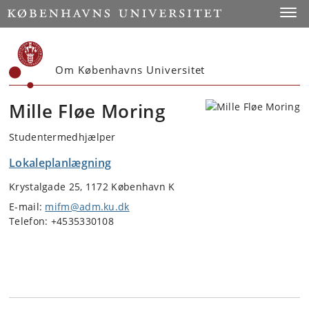
Start
Toggl
Om Københavns Universitet
Mille Fløe Moring
Studentermedhjælper
Lokaleplanlægning
Krystalgade 25, 1172 København K
E-mail:
mifm@adm.ku.dk
Telefon: +4535330108