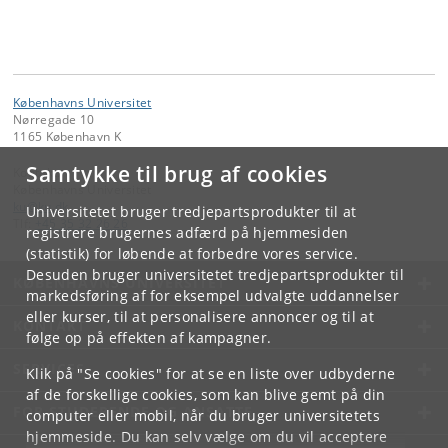
Københavns Universitet
Nørregade 10
1165 København K
Samtykke til brug af cookies
Kontakt:
Københavns Universitet
ku
@
ku
.
dk
Universitetet bruger tredjepartsprodukter til at
Tlf:
+45 35 32 26 26
registrere brugernes adfærd på hjemmesiden
(statistik) for løbende at forbedre vores service.
Desuden bruger universitetet tredjepartsprodukter til
KØBENHAVNS UNIVERSITET
markedsføring af for eksempel udvalgte uddannelser
eller kurser, til at personalisere annoncer og til at
KONTAKT
følge op på effekten af kampagner.
SERVICES
Klik på "Se cookies" for at se en liste over udbyderne
af de forskellige cookies, som kan blive gemt på din
FOR STUDERENDE OG ANSATTE
computer eller mobil, når du bruger universitetets
hjemmeside. Du kan selv vælge om du vil acceptere