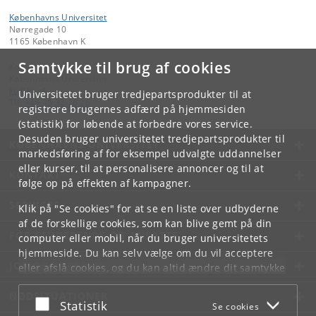
Københavns Universitet
Nørregade 10
1165 København K
Samtykke til brug af cookies
Kontakt:
Københavns Universitet
ku
@
ku
.
dk
Universitetet bruger tredjepartsprodukter til at
Tlf:
+45 35 32 26 26
registrere brugernes adfærd på hjemmesiden
(statistik) for løbende at forbedre vores service.
Desuden bruger universitetet tredjepartsprodukter til
KØBENHAVNS UNIVERSITET
markedsføring af for eksempel udvalgte uddannelser
eller kurser, til at personalisere annoncer og til at
KONTAKT
følge op på effekten af kampagner.
SERVICES
Klik på "Se cookies" for at se en liste over udbyderne
af de forskellige cookies, som kan blive gemt på din
FOR STUDERENDE OG ANSATTE
computer eller mobil, når du bruger universitetets
hjemmeside. Du kan selv vælge om du vil acceptere
JOB OG KARRIERE
eller afslå cookies, og du kan altid ændre dit samtykke
under
Cookie- og privatlivspolitik
som du finder i
NØDSITUATIONER
bunden af hver side.
Acceptér eller afslå
Statistik
Se cookies