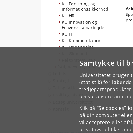
KU Forskning og
Arb
Informationssikkerhed
Spe
KU HR
pro
KU Innovation og
Erhvervssamarbejde
KU IT
KU Kommunikation
KU Uddannelse
KU Økonomi
Rektoratets Stab
Samtykke til b
Råd, nævn og udvalg
Ledelse
Universitetet bruger 
Strategi
(statistik) for løbend
Tal og fakta
tredjepartsprodukter t
Profil og historie
personalisere annonce
Besøg universitetet
Klik på "Se cookies" f
Kontakt
på din computer eller
vil acceptere eller af
privatlivspolitik
som du
Københavns Universitet