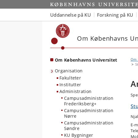
Start
Uddannelse på KU
Forskning på KU
Om Københavns Uni
Om Københavns Universitet
Om u
S
Organisation
Fakulteter
A
Institutter
Administration
Spe
Campusadministration
Frederiksberg+
Stu
Campusadministration
Nørre
Nja
Campusadministration
E-m
Søndre
Tel
KU Bygninger
Mob