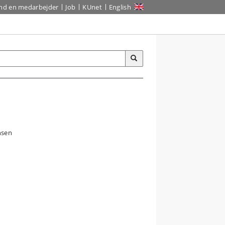
ind en medarbejder
Job
KUnet
English