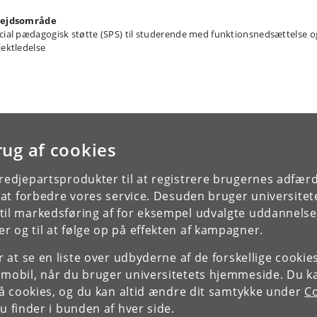
ejdsområde
cial pædagogisk støtte (SPS) til studerende med funktionsnedsættelse o
jektledelse
rug af cookies
tredjepartsprodukter til at registrere brugernes adfæ
e at forbedre vores service. Desuden bruger universitet
il markedsføring af for eksempel udvalgte uddannelser e
r og til at følge op på effekten af kampagner.
or at se en liste over udbyderne af de forskellige cooki
 mobil, når du bruger universitetets hjemmeside. Du k
slå cookies, og du kan altid ændre dit samtykke under
Co
 finder i bunden af hver side.