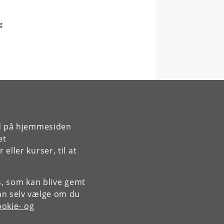
g
rd på hjemmesiden
et
ller kurser, til at
es, som kan blive gemt
an selv vælge om du
okie- og
Kontakt: