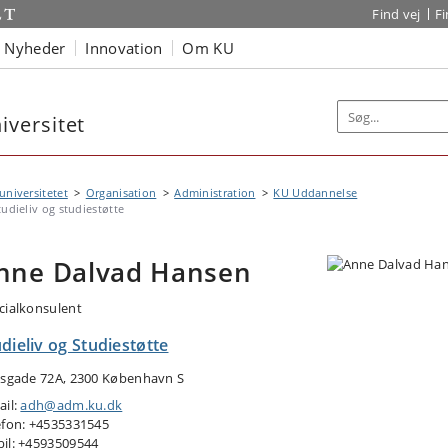
Find vej
F
Nyheder
Innovation
Om KU
versitet
niversitetet
Organisation
Administration
KU Uddannelse
tudieliv og studiestøtte
nne Dalvad Hansen
cialkonsulent
dieliv og Studiestøtte
lsgade 72A, 2300 København S
ail:
adh@adm.ku.dk
efon: +4535331545
il: +4593509544