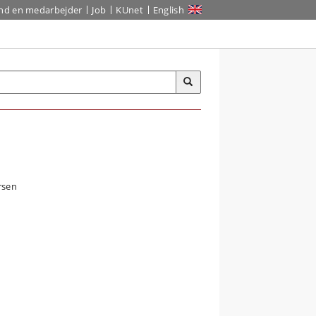
ind en medarbejder
Job
KUnet
English