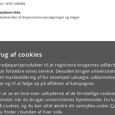
il: +4551298004
ejdsområde
sbehandler af dispensationsansøgninger og klager
rug af cookies
tredjepartsprodukter til at registrere brugernes adfæ
e at forbedre vores service. Desuden bruger universitet
il markedsføring af for eksempel udvalgte uddannelser e
r og til at følge op på effekten af kampagner.
or at se en liste over udbyderne af de forskellige cooki
 mobil, når du bruger universitetets hjemmeside. Du k
slå cookies, og du kan altid ændre dit samtykke under
Co
 finder i bunden af hver side.