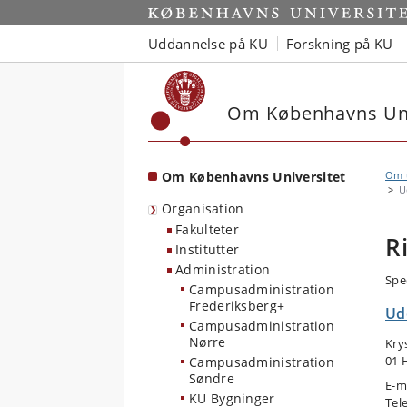
Start
Uddannelse på KU
Forskning på KU
Om Københavns Uni
Om Københavns Universitet
Om u
U
Organisation
Fakulteter
R
Institutter
Administration
Spe
Campusadministration
Frederiksberg+
Ud
Campusadministration
Nørre
Kry
01 
Campusadministration
Søndre
E-m
KU Bygninger
Tel