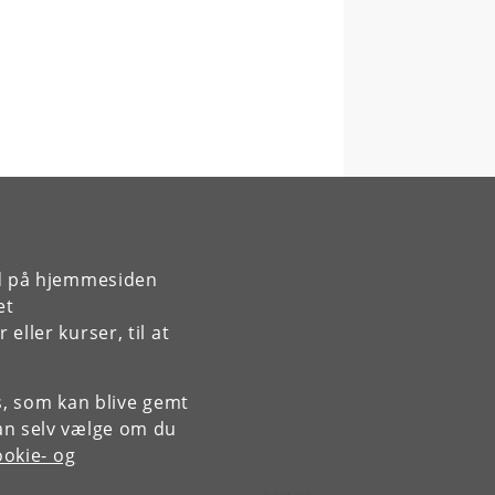
rd på hjemmesiden
et
ller kurser, til at
es, som kan blive gemt
an selv vælge om du
okie- og
Kontakt: