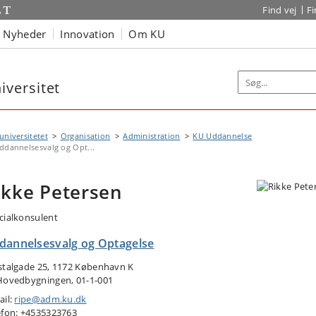
Find vej
F
Nyheder
Innovation
Om KU
versitet
niversitetet
Organisation
Administration
KU Uddannelse
ddannelsesvalg og Opt...
ikke Petersen
cialkonsulent
dannelsesvalg og Optagelse
stalgade 25, 1172 København K
Hovedbygningen, 01-1-001
ail:
ripe@adm.ku.dk
efon: +4535323763