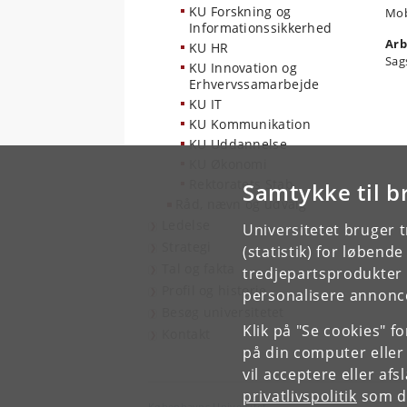
KU Forskning og
Mob
Informationssikkerhed
Arb
KU HR
Sag
KU Innovation og
Erhvervssamarbejde
KU IT
KU Kommunikation
KU Uddannelse
KU Økonomi
Rektoratets Stab
Samtykke til b
Råd, nævn og udvalg
Ledelse
Universitetet bruger 
Strategi
(statistik) for løbend
Tal og fakta
tredjepartsprodukter t
Profil og historie
personalisere annonce
Besøg universitetet
Klik på "Se cookies" f
Kontakt
på din computer eller
vil acceptere eller af
privatlivspolitik
som du
Københavns Universitet