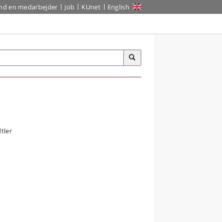
ind en medarbejder
Job
KUnet
English