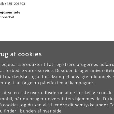
il: +4551201893
ejdsområde
tionschef
rug af cookies
tredjepartsprodukter til at registrere brugernes adfæ
e at forbedre vores service. Desuden bruger universitet
il markedsføring af for eksempel udvalgte uddannelser e
r og til at følge op på effekten af kampagner.
or at se en liste over udbyderne af de forskellige cooki
 mobil, når du bruger universitetets hjemmeside. Du k
slå cookies, og du kan altid ændre dit samtykke under
Co
 finder i bunden af hver side.