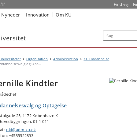
Find vej
F
Nyheder
Innovation
Om KU
versitet
niversitetet
Organisation
Administration
KU Uddannelse
ddannelsesvalg og Opt...
ernille Kindtler
ådechef
dannelsesvalg og Optagelse
stalgade 25, 1172 København K
Hovedbygningen, 01-1-011
ail:
pki@adm.ku.dk
efon: +4535322893