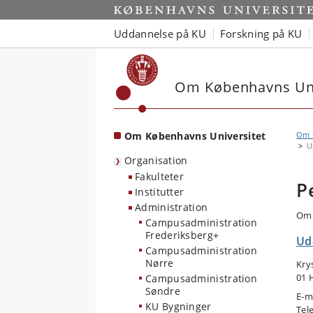
Start
Uddannelse på KU
Forskning på KU
Om Københavns Uni
Om Københavns Universitet
Om u
U
Organisation
Fakulteter
P
Institutter
Administration
Omr
Campusadministration
Frederiksberg+
Ud
Campusadministration
Nørre
Kry
01 
Campusadministration
Søndre
E-m
KU Bygninger
Tel