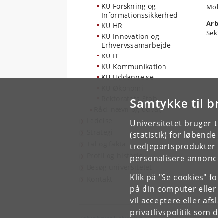
KU Forskning og
Mob
Informationssikkerhed
Arb
KU HR
Sek
KU Innovation og
Erhvervssamarbejde
KU IT
KU Kommunikation
KU Uddannelse
KU Økonomi
Rektoratets Stab
Samtykke til b
Råd, nævn og udvalg
Ledelse
Universitetet bruger 
Strategi
(statistik) for løbend
Tal og fakta
tredjepartsprodukter t
Profil og historie
personalisere annonce
Besøg universitetet
Klik på "Se cookies" f
Kontakt
på din computer eller
vil acceptere eller af
privatlivspolitik
som du
Københavns Universitet