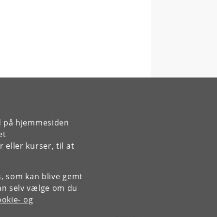
rd på hjemmesiden
et
ller kurser, til at
es, som kan blive gemt
an selv vælge om du
okie- og
Kontakt: