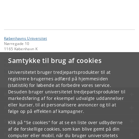
Københavns Universitet
Nørregade 10
1165 København K
Samtykke til brug af cookies
Kontakt:
Københavns Universitet
ku
@
ku
.
dk
Universitetet bruger tredjepartsprodukter til at
Tlf:
+45 35 32 26 26
registrere brugernes adfærd på hjemmesiden
(statistik) for løbende at forbedre vores service.
Desuden bruger universitetet tredjepartsprodukter til
KØBENHAVNS UNIVERSITET
markedsføring af for eksempel udvalgte uddannelser
eller kurser, til at personalisere annoncer og til at
KONTAKT
følge op på effekten af kampagner.
SERVICES
Klik på "Se cookies" for at se en liste over udbyderne
af de forskellige cookies, som kan blive gemt på din
FOR STUDERENDE OG ANSATTE
computer eller mobil, når du bruger universitetets