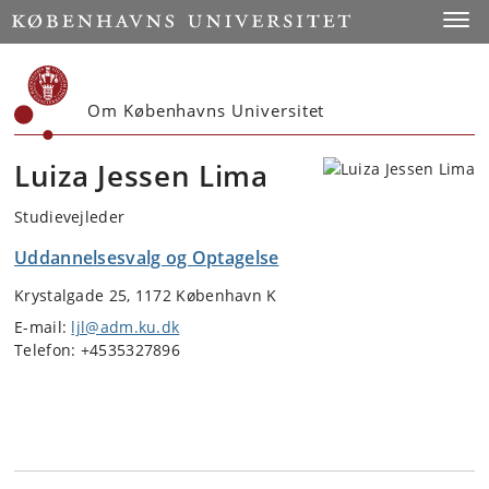
Start
Toggl
Om Københavns Universitet
Luiza Jessen Lima
Studievejleder
Uddannelsesvalg og Optagelse
Krystalgade 25, 1172 København K
E-mail:
ljl@adm.ku.dk
Telefon: +4535327896