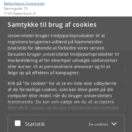
Københavns Universitet
Nørregade 10
1165 København K
Samtykke til brug af cookies
Kontakt:
Københavns Universitet
ku
@
ku
.
dk
Universitetet bruger tredjepartsprodukter til at
Tlf:
+45 35 32 26 26
registrere brugernes adfærd på hjemmesiden
(statistik) for løbende at forbedre vores service.
Desuden bruger universitetet tredjepartsprodukter til
KØBENHAVNS UNIVERSITET
markedsføring af for eksempel udvalgte uddannelser
eller kurser, til at personalisere annoncer og til at
KONTAKT
følge op på effekten af kampagner.
SERVICES
Klik på "Se cookies" for at se en liste over udbyderne
af de forskellige cookies, som kan blive gemt på din
FOR STUDERENDE OG ANSATTE
computer eller mobil, når du bruger universitetets
hjemmeside. Du kan selv vælge om du vil acceptere
JOB OG KARRIERE
eller afslå cookies, og du kan altid ændre dit samtykke
under
Cookie- og privatlivspolitik
som du finder i
NØDSITUATIONER
bunden af hver side.
Acceptér eller afslå
Statistik
Se cookies
Googles privatlivspolitik