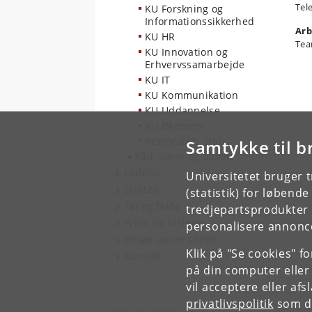
Tel
KU Forskning og
Informationssikkerhed
Arb
KU HR
Tea
KU Innovation og
Erhvervssamarbejde
KU IT
KU Kommunikation
KU Uddannelse
KU Økonomi
Rektoratets Stab
Samtykke til b
Råd, nævn og udvalg
Ledelse
Universitetet bruger 
Strategi
(statistik) for løbend
Tal og fakta
tredjepartsprodukter t
Profil og historie
personalisere annonce
Besøg universitetet
Klik på "Se cookies" f
Kontakt
på din computer eller
vil acceptere eller af
privatlivspolitik
som du
Københavns Universitet