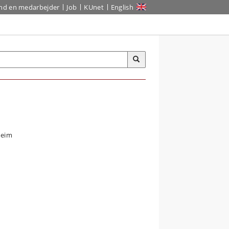
ind en medarbejder
Job
KUnet
English