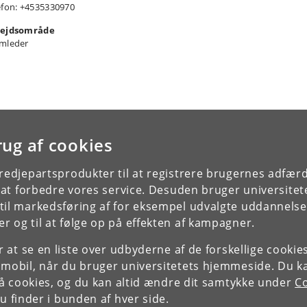
efon: +4535330970
ejdsområde
mleder
rug af cookies
tredjepartsprodukter til at registrere brugernes adfæ
e at forbedre vores service. Desuden bruger universitet
il markedsføring af for eksempel udvalgte uddannelser e
r og til at følge op på effekten af kampagner.
or at se en liste over udbyderne af de forskellige cooki
 mobil, når du bruger universitetets hjemmeside. Du k
slå cookies, og du kan altid ændre dit samtykke under
Co
 finder i bunden af hver side.