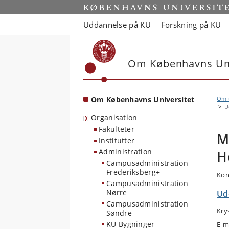
Start
Uddannelse på KU
Forskning på KU
Om Københavns Uni
Om Københavns Universitet
Om u
U
Organisation
Fakulteter
M
Institutter
Administration
H
Campusadministration
Frederiksberg+
Kon
Campusadministration
Nørre
Ud
Campusadministration
Kry
Søndre
KU Bygninger
E-m