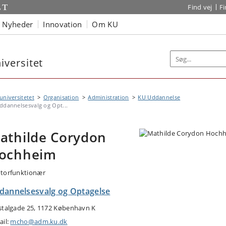
Find vej
F
Nyheder
Innovation
Om KU
versitet
niversitetet
Organisation
Administration
KU Uddannelse
ddannelsesvalg og Opt...
athilde Corydon
ochheim
torfunktionær
dannelsesvalg og Optagelse
stalgade 25, 1172 København K
ail:
mcho@adm.ku.dk