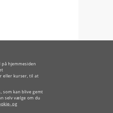
rd på hjemmesiden
et
ller kurser, til at
es, som kan blive gemt
an selv vælge om du
okie- og
Kontakt: