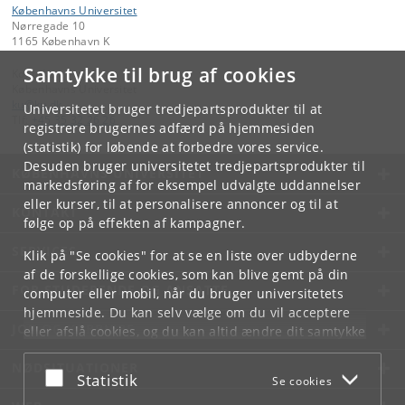
Københavns Universitet
Nørregade 10
1165 København K
Samtykke til brug af cookies
Kontakt:
Københavns Universitet
ku
@
ku
.
dk
Universitetet bruger tredjepartsprodukter til at
Tlf:
+45 35 32 26 26
registrere brugernes adfærd på hjemmesiden
(statistik) for løbende at forbedre vores service.
Desuden bruger universitetet tredjepartsprodukter til
KØBENHAVNS UNIVERSITET
markedsføring af for eksempel udvalgte uddannelser
eller kurser, til at personalisere annoncer og til at
KONTAKT
følge op på effekten af kampagner.
SERVICES
Klik på "Se cookies" for at se en liste over udbyderne
af de forskellige cookies, som kan blive gemt på din
FOR STUDERENDE OG ANSATTE
computer eller mobil, når du bruger universitetets
hjemmeside. Du kan selv vælge om du vil acceptere
JOB OG KARRIERE
eller afslå cookies, og du kan altid ændre dit samtykke
under
Cookie- og privatlivspolitik
som du finder i
NØDSITUATIONER
bunden af hver side.
Acceptér eller afslå
Statistik
Se cookies
Googles privatlivspolitik