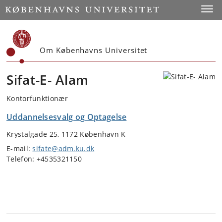
Start
Toggl
Om Københavns Universitet
Sifat-E- Alam
Kontorfunktionær
Uddannelsesvalg og Optagelse
Krystalgade 25, 1172 København K
E-mail:
sifate@adm.ku.dk
Telefon: +4535321150