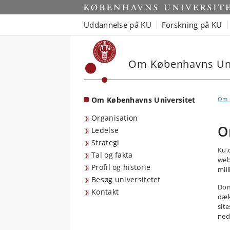
Start
Uddannelse på KU
Forskning på KU
Om Københavns Uni
Om Københavns Universitet
Om u
Organisation
O
Ledelse
Strategi
Ku.
Tal og fakta
web
Profil og historie
mil
Besøg universitetet
Dom
Kontakt
dæk
sit
ned