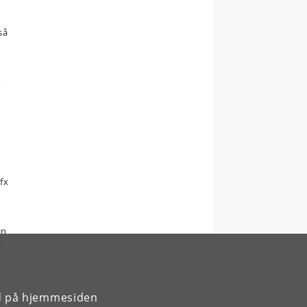
så
,
fx
in
b-
rd på hjemmesiden