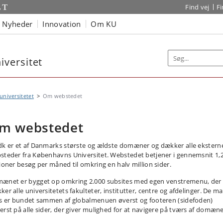
Find vej
F
Nyheder
Innovation
Om KU
versitet
niversitetet
Om webstedet
m webstedet
dk er et af Danmarks største og ældste domæner og dækker alle ekstern
steder fra Københavns Universitet. Webstedet betjener i gennemsnit 1,
lioner besøg per måned til omkring en halv million sider.
ænet er bygget op omkring 2.000 subsites med egen venstremenu, der
ker alle universitetets fakulteter, institutter, centre og afdelinger. De m
es er bundet sammen af globalmenuen øverst og footeren (sidefoden)
erst på alle sider, der giver mulighed for at navigere på tværs af domæne