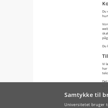
Ko
Du 
hurt
Vor
web
ska
påg
Du 
Ti
Vi 
har
tek
Det 
bro
tast
Samtykke til b
Vil
opl
Universitetet bruger 