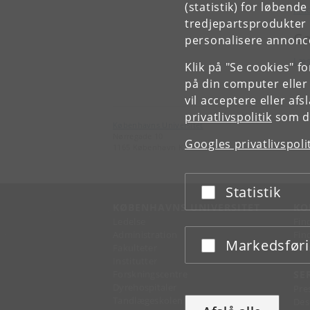
(statistik) for løbend
Fin
tredjepartsprodukter t
Co
personalisere annonce
Læs 
Klik på "Se cookies" f
på din computer eller
vil acceptere eller af
privatlivspolitik
som du
Københavns Universitet
Nørregade 10
Googles privatlivspoli
1165 København K
Statistik
Acceptér eller afslå
KØBENHAVNS UNIVERSITET
KO
Ledelse
Fin
Administration
Fin
Markedsfør
Acceptér eller afslå
Fakulteter
Kon
Institutter
Forskningscentre
SE
Dyrehospitaler
Pre
Tandlægeskolen
Des