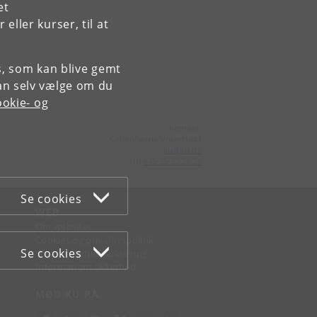
et
ller kurser, til at
es, som kan blive gemt
an selv vælge om du
okie- og
Kontakt:
Københavns Universitet
ku
@
ku
.
dk
Tlf:
+45 35 32 26 26
Se cookies
WEB
Om websitet
Cookies og privatlivspolitik
Se cookies
Tilgængelighedserklæring
Informationssikkerhed
MØD KU PÅ