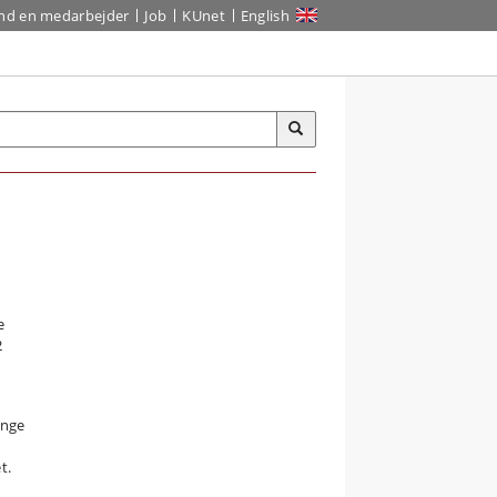
ind en medarbejder
Job
KUnet
English
e
2
ange
t.