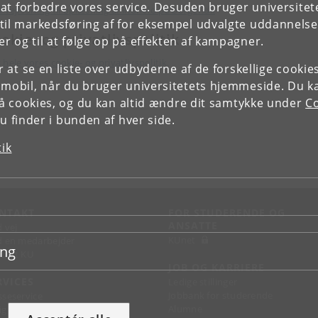
e at forbedre vores service. Desuden bruger universitet
d vejledning til oplæsning af indhold på borger.dk
il markedsføring af for eksempel udvalgte uddannelser e
okie- og privatlivspolitik
r og til at følge op på effekten af kampagner.
hele vores cookie- og privatlivspolitik.
or at se en liste over udbyderne af de forskellige cooki
 mobil, når du bruger universitetets hjemmeside. Du k
slå cookies, og du kan altid ændre dit samtykke under
Co
 finder i bunden af hver side.
tik
NTAKT
FOR STUDERENDE OG
ANSATTE
d vej
KUnet
d en medarbejder
ing
takt KU
JOB OG KARRIERE
RVICES
Ledige stillinger
Jobbank for studerende
sseservice
Alumne
ignguide