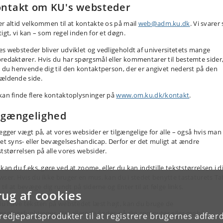
ntakt om KU's websteder
er altid velkommen til at kontakte os på mail
web@adm.ku.dk
. Vi svarer 
igt, vi kan – som regel inden for et døgn.
es websteder bliver udviklet og vedligeholdt af universitetets mange
redaktører. Hvis du har spørgsmål eller kommentarer til bestemte sider
l du henvende dig til den kontaktperson, der er angivet nederst på den
ældende side.
kan finde flere kontaktoplysninger på
www.om.ku.dk/kontakt
.
lgængelighed
lægger vægt på, at vores websider er tilgængelige for alle – også hvis man 
 et syns- eller bevægelseshandicap. Derfor er det muligt at ændre
ststørrelsen på alle vores websider.
kan du f.eks. gøre ved at zoome, eller du kan indstille tekststørrelsen i d
wser. Hvis du ikke bruger en mus, kan du i stedet benytte tastaturets Ta
 til at bevæge dig rundt på siderne og Enter til at følge links.
rug af cookies
 du have teksten på webstedet læst højt, kan du bruge de
æsningsfunktioner, der allerede findes på din computer eller mobil.
tredjepartsprodukter til at registrere brugernes adfæ