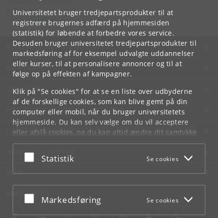
Københavns Universitet
ku
@
ku
.
dk
Universitetet bruger tredjepartsprodukter til at
Tlf:
+45 35322626
registrere brugernes adfærd på hjemmesiden
(statistik) for løbende at forbedre vores service.
Desuden bruger universitetet tredjepartsprodukter til
KØBENHAVNS UNIVERSITET
markedsføring af for eksempel udvalgte uddannelser
eller kurser, til at personalisere annoncer og til at
KONTAKT
følge op på effekten af kampagner.
SERVICES
Klik på "Se cookies" for at se en liste over udbyderne
af de forskellige cookies, som kan blive gemt på din
FOR STUDERENDE OG ANSATTE
computer eller mobil, når du bruger universitetets
hjemmeside. Du kan selv vælge om du vil acceptere
JOB OG KARRIERE
eller afslå cookies, og du kan altid ændre dit samtykke
under
Cookie- og privatlivspolitik
som du finder i
NØDSITUATIONER
bunden af hver side.
Acceptér eller afslå
Statistik
Se cookies
Googles privatlivspolitik
WEB
MØD KU PÅ
Acceptér eller afslå
Markedsføring
Se cookies