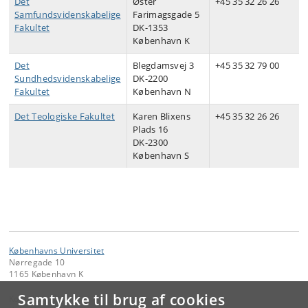
Det
Øster
+45 35 32 26 26
Samfundsvidenskabelige
Farimagsgade 5
Fakultet
DK-1353
København K
Det
Blegdamsvej 3
+45 35 32 79 00
Sundhedsvidenskabelige
DK-2200
Fakultet
København N
Det Teologiske Fakultet
Karen Blixens
+45 35 32 26 26
Plads 16
DK-2300
København S
Københavns Universitet
Nørregade 10
1165 København K
Samtykke til brug af cookies
Kontakt: