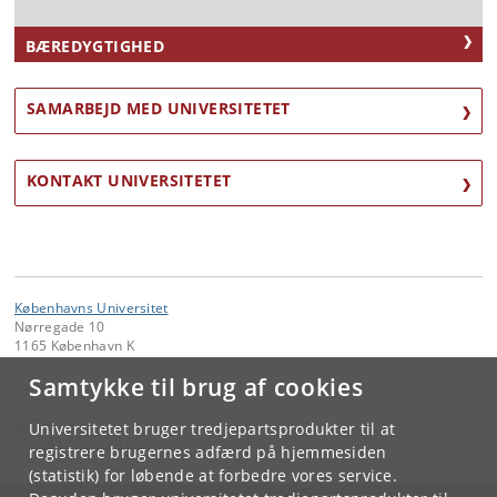
BÆREDYGTIGHED
SAMARBEJD MED UNIVERSITETET
KONTAKT UNIVERSITETET
Københavns Universitet
Nørregade 10
1165 København K
Samtykke til brug af cookies
Kontakt:
Københavns Universitet
ku
@
ku
.
dk
Universitetet bruger tredjepartsprodukter til at
Tlf:
+45 35 32 26 26
registrere brugernes adfærd på hjemmesiden
(statistik) for løbende at forbedre vores service.