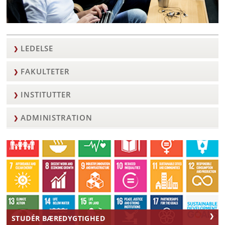
LEDELSE
Et forskningsuniversitet i
verdensklasse
FAKULTETER
INSTITUTTER
ADMINISTRATION
STUDÉR BÆREDYGTIGHED