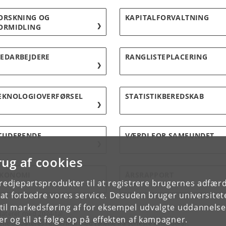
ORSKNING OG
KAPITALFORVALTNING
ORMIDLING
EDARBEJDERE
RANGLISTEPLACERING
EKNOLOGIOVERFØRSEL
STATISTIKBEREDSKAB
TUDERENDE
VÆRDI FOR SAMFUNDET
rug af cookies
KONOMI
ÅRSRAPPORT
tredjepartsprodukter til at registrere brugernes adfæ
e at forbedre vores service. Desuden bruger universitet
il markedsføring af for eksempel udvalgte uddannelser e
ateret med 2024-tal.
r og til at følge op på effekten af kampagner.
lene opdateres i april/maj med tallene fra seneste kalenderår.