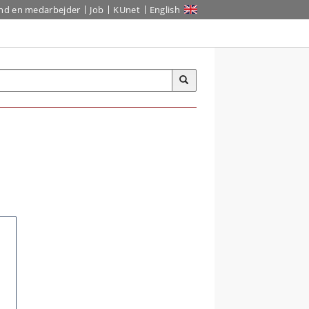
ind en medarbejder
Job
KUnet
English