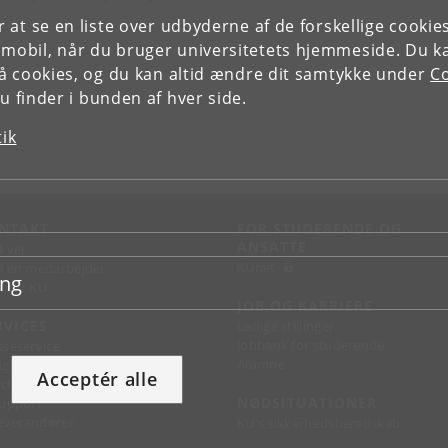
or at se en liste over udbyderne af de forskellige cooki
 mobil, når du bruger universitetets hjemmeside. Du k
slå cookies, og du kan altid ændre dit samtykke under
Co
 finder i bunden af hver side.
tik
NTAKT
FOR STUDERENDE OG
ANSATTE
d vej
KUnet
d en medarbejder
ing
takt KU
JOB OG KARRIERE
RVICES
Ledige stillinger
Jobbank for studerende
sseservice
Alumne
ignguide
Acceptér alle
chandise
NØDSITUATIONER
support
 leverandører
KU's sikkerhedsberedskab