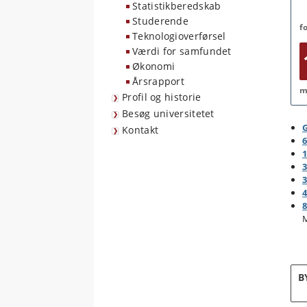
Statistikberedskab
Studerende
f
Teknologioverførsel
Værdi for samfundet
Økonomi
Årsrapport
m
Profil og historie
Besøg universitetet
G
Kontakt
6
3
M
B