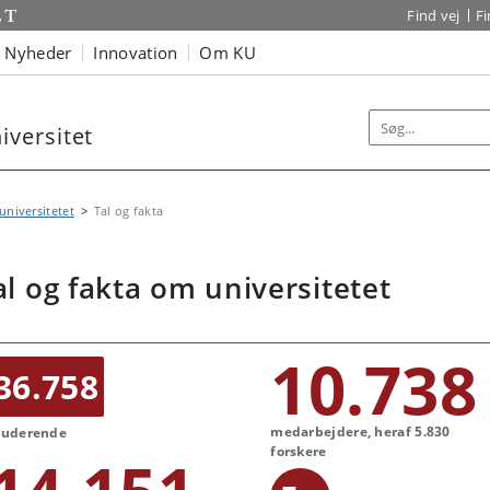
Find vej
F
Nyheder
Innovation
Om KU
versitet
niversitetet
Tal og fakta
al og fakta om universitetet
10.738
36.758
medarbejdere, heraf 5.830
tuderende
forskere