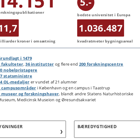
14.151
5.-
orskningspublikationer
bedste universitet i Europa
11,7
1.036.487
illiarder kroner i omsætning
kvadratmeter bygningsareal
rundlagt i 1479
 fakulteter
,
36 institutter
og flere end
200 forskningscentre
10 nobelpristagere
7 statsministre
34 OL-medaljer
er vundet af 21 alumner
4 campusområder
i København og en campus i Taastrup
8 museer og forskningshaver
, blandt andre Statens Naturhistoriske
useum, Medicinsk Museion og Øresundsakvariet
YGNINGER
BÆREDYGTIGHED