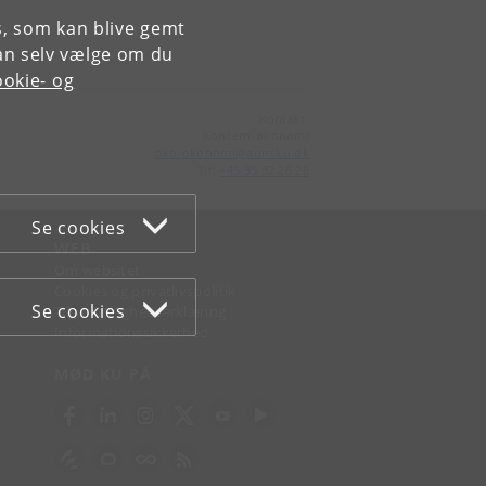
es, som kan blive gemt
an selv vælge om du
okie- og
Kontakt:
Koncern-økonomi
oko-okonomi
@
adm
.
ku
.
dk
Tlf:
+45 35 32 26 26
Se cookies
WEB
Om websitet
Cookies og privatlivspolitik
Se cookies
Tilgængelighedserklæring
Informationssikkerhed
MØD KU PÅ