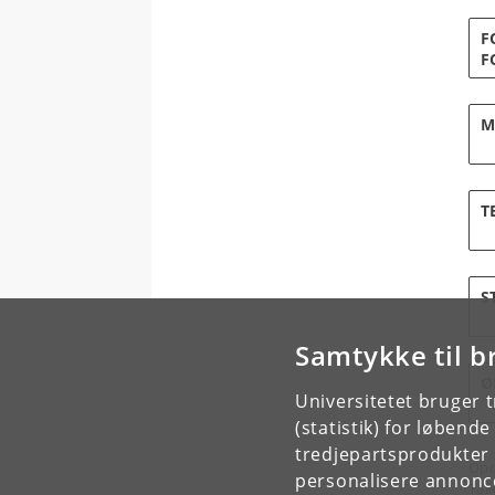
F
F
M
T
S
Samtykke til b
Ø
Universitetet bruger 
(statistik) for løbend
tredjepartsprodukter t
Opd
personalisere annonce
Tal