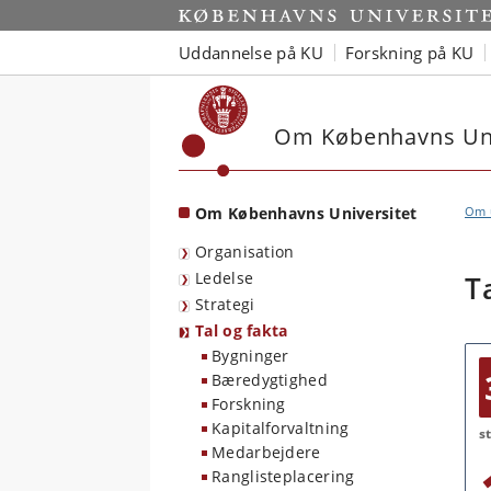
Start
Uddannelse på KU
Forskning på KU
Om Københavns Uni
Om Københavns Universitet
Om u
Organisation
Ledelse
T
Strategi
Tal og fakta
Bygninger
Bæredygtighed
Forskning
Kapitalforvaltning
s
Medarbejdere
Ranglisteplacering