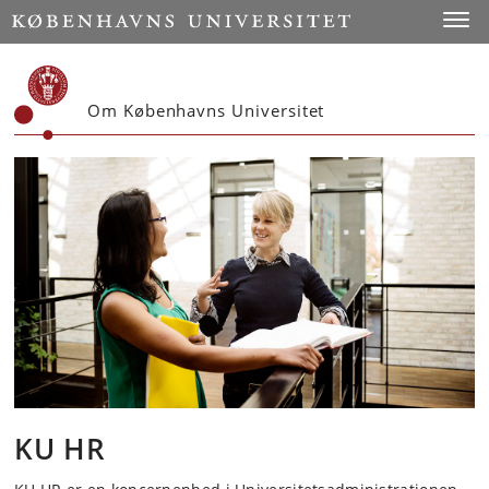
Start
Toggl
Om Københavns Universitet
KU HR