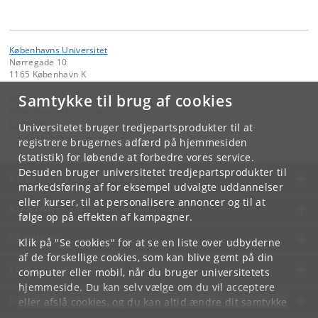
Københavns Universitet
Nørregade 10
1165 København K
Samtykke til brug af cookies
Kontakt:
Københavns Universitet
ku
@
ku
.
dk
Universitetet bruger tredjepartsprodukter til at
Tlf:
+45 35 32 26 26
registrere brugernes adfærd på hjemmesiden
(statistik) for løbende at forbedre vores service.
Desuden bruger universitetet tredjepartsprodukter til
KØBENHAVNS UNIVERSITET
markedsføring af for eksempel udvalgte uddannelser
eller kurser, til at personalisere annoncer og til at
KONTAKT
følge op på effekten af kampagner.
SERVICES
Klik på "Se cookies" for at se en liste over udbyderne
af de forskellige cookies, som kan blive gemt på din
FOR STUDERENDE OG ANSATTE
computer eller mobil, når du bruger universitetets
hjemmeside. Du kan selv vælge om du vil acceptere
JOB OG KARRIERE
eller afslå cookies, og du kan altid ændre dit samtykke
under
Cookie- og privatlivspolitik
som du finder i