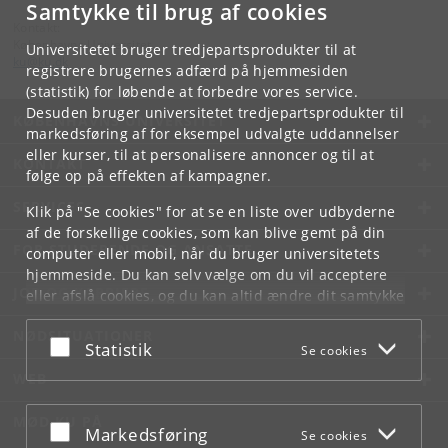
Samtykke til brug af cookies
Kontakt:
Københavns Universitet
Universitetet bruger tredjepartsprodukter til at
ku
@
ku
.
dk
registrere brugernes adfærd på hjemmesiden
(statistik) for løbende at forbedre vores service.
Desuden bruger universitetet tredjepartsprodukter til
KØBENHAVNS UNIVERSITET
markedsføring af for eksempel udvalgte uddannelser
eller kurser, til at personalisere annoncer og til at
KONTAKT
følge op på effekten af kampagner.
SERVICES
Klik på "Se cookies" for at se en liste over udbyderne
af de forskellige cookies, som kan blive gemt på din
FOR STUDERENDE OG ANSATTE
computer eller mobil, når du bruger universitetets
hjemmeside. Du kan selv vælge om du vil acceptere
JOB OG KARRIERE
eller afslå cookies, og du kan altid ændre dit samtykke
under
Cookie- og privatlivspolitik
som du finder i
NØDSITUATIONER
bunden af hver side.
Acceptér eller afslå
Statistik
Se cookies
Googles privatlivspolitik
WEB
MØD KU PÅ
Acceptér eller afslå
Markedsføring
Se cookies