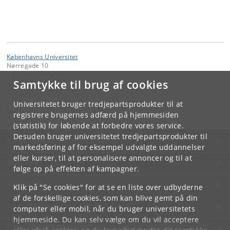
Københavns Universitet
Nørregade 10
1165 København K
Samtykke til brug af cookies
Kontakt:
Københavns Universitet
Universitetet bruger tredjepartsprodukter til at
ku
@
ku
.
dk
registrere brugernes adfærd på hjemmesiden
(statistik) for løbende at forbedre vores service.
Desuden bruger universitetet tredjepartsprodukter til
KØBENHAVNS UNIVERSITET
markedsføring af for eksempel udvalgte uddannelser
eller kurser, til at personalisere annoncer og til at
KONTAKT
følge op på effekten af kampagner.
SERVICES
Klik på "Se cookies" for at se en liste over udbyderne
af de forskellige cookies, som kan blive gemt på din
FOR STUDERENDE OG ANSATTE
computer eller mobil, når du bruger universitetets
hjemmeside. Du kan selv vælge om du vil acceptere
JOB OG KARRIERE