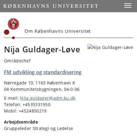
Start
Toggl
Om Københavns Universitet
Nija Guldager-Løve
Områdechef
FM udvikling og standardisering
Nørregade 10, 1165 København K
04 Kommunitetsbygningen, 04-0-06
E-mail:
NIja.guldager@adm.ku.dk
Telefon: +4535331950
Mobil: +4524850219
Arbejdsområde
Gruppeleder Strategi og Ledelse